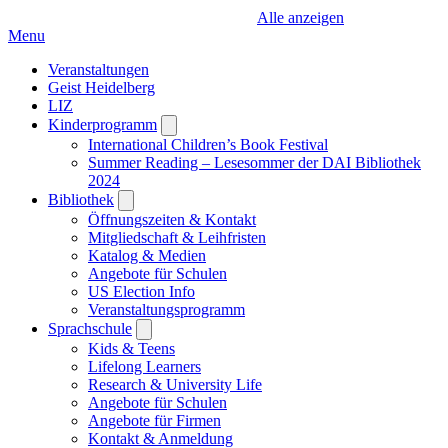
Alle anzeigen
Menu
Veranstaltungen
Geist Heidelberg
LIZ
Kinderprogramm
Open
submenu
International Children’s Book Festival
Summer Reading – Lesesommer der DAI Bibliothek
2024
Bibliothek
Open
submenu
Öffnungszeiten & Kontakt
Mitgliedschaft & Leihfristen
Katalog & Medien
Angebote für Schulen
US Election Info
Veranstaltungsprogramm
Sprachschule
Open
submenu
Kids & Teens
Lifelong Learners
Research & University Life
Angebote für Schulen
Angebote für Firmen
Kontakt & Anmeldung