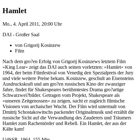
Hamlet
Mo., 4. April 2011, 20:00 Uhr
DAI - Großer Saal
von Grigorij Kosinzew
Film
Nach dem gro?en Erfolg von Grigorij Kosinzews letztem Film
»King Lear« zeigt das DAI auch seinen vorletzten: »Hamlet« von
1964, der beim Filmfestival von Venedig den Spezialpreis der Jury
und viele weitere Preise bekam. Kosinzew, geschult an Eisensteins
Ausdruckskraft und am gro?en russischen Kino der zwanziger
Jahre, findet für Shakespeares berühmtestes Drama gro?artige
Schwarzwei?bilder. Getragen vom Projekt, Shakespeare als
»unseren Zeitgenossen« zu zeigen, sucht er zugleich filmische
Visionen von archaischer Wucht. Der Film wird untermalt von
Dmitrij Schostakowitschs packender Originalmusik und erzählt die
russische Sicht auf die Verwandlung des Zauderers und Träumers
Hamlet zum Rachemörder und Rebell. Ein Hamlet, der aus der
Kälte kam!
UdSSR, 1964, 155 Min.