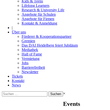
Kids & Teens
Lifelong Learners
Research & University Life
Angebote für Schulen
Angebote für Firmen
Kontakt & Anmeldung
|
Über uns
Förderer & Kooperationspartner
Gremien
Das DAI Heidelberg feiert Jubiläum
Mediathek
Hall of Fame
Vermietung
Jobs
Barrierefreiheit
Newsletter
Tickets
Kontakt
News
Suchen
×
nach:
Events