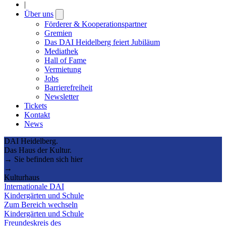
|
Über uns
Open
submenu
Förderer & Kooperationspartner
Gremien
Das DAI Heidelberg feiert Jubiläum
Mediathek
Hall of Fame
Vermietung
Jobs
Barrierefreiheit
Newsletter
Tickets
Kontakt
News
DAI Heidelberg.
Das Haus der Kultur.
→ Sie befinden sich hier
→
Kulturhaus
Internationale DAI
Kindergärten und Schule
Zum Bereich wechseln
Kindergärten und Schule
Freundeskreis des