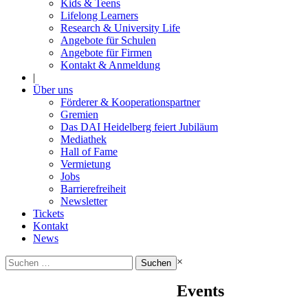
Kids & Teens
Lifelong Learners
Research & University Life
Angebote für Schulen
Angebote für Firmen
Kontakt & Anmeldung
|
Über uns
Förderer & Kooperationspartner
Gremien
Das DAI Heidelberg feiert Jubiläum
Mediathek
Hall of Fame
Vermietung
Jobs
Barrierefreiheit
Newsletter
Tickets
Kontakt
News
Suchen
×
nach:
Events