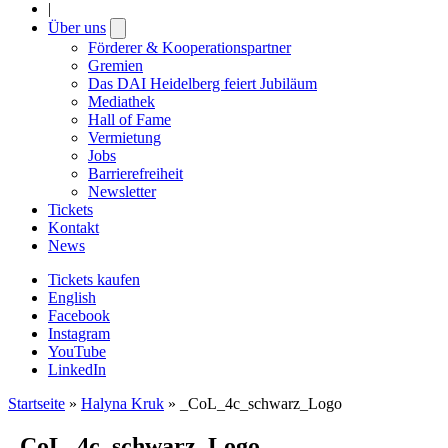
|
Über uns
Open
submenu
Förderer & Kooperationspartner
Gremien
Das DAI Heidelberg feiert Jubiläum
Mediathek
Hall of Fame
Vermietung
Jobs
Barrierefreiheit
Newsletter
Tickets
Kontakt
News
Tickets kaufen
English
Facebook
Instagram
YouTube
LinkedIn
Startseite
»
Halyna Kruk
»
_CoL_4c_schwarz_Logo
_CoL_4c_schwarz_Logo