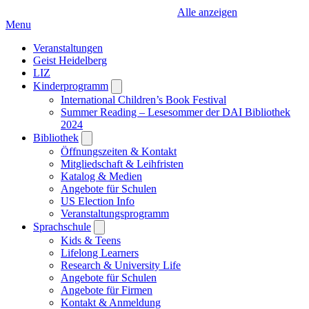
Alle anzeigen
Menu
Veranstaltungen
Geist Heidelberg
LIZ
Kinderprogramm
Open
submenu
International Children’s Book Festival
Summer Reading – Lesesommer der DAI Bibliothek
2024
Bibliothek
Open
submenu
Öffnungszeiten & Kontakt
Mitgliedschaft & Leihfristen
Katalog & Medien
Angebote für Schulen
US Election Info
Veranstaltungsprogramm
Sprachschule
Open
submenu
Kids & Teens
Lifelong Learners
Research & University Life
Angebote für Schulen
Angebote für Firmen
Kontakt & Anmeldung