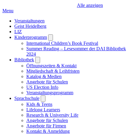
Alle anzeigen
Menu
Veranstaltungen
Geist Heidelberg
LIZ
Kinderprogramm
Open
submenu
International Children’s Book Festival
Summer Reading – Lesesommer der DAI Bibliothek
2024
Bibliothek
Open
submenu
Öffnungszeiten & Kontakt
Mitgliedschaft & Leihfristen
Katalog & Medien
Angebote für Schulen
US Election Info
Veranstaltungsprogramm
Sprachschule
Open
submenu
Kids & Teens
Lifelong Learners
Research & University Life
Angebote für Schulen
Angebote für Firmen
Kontakt & Anmeldung