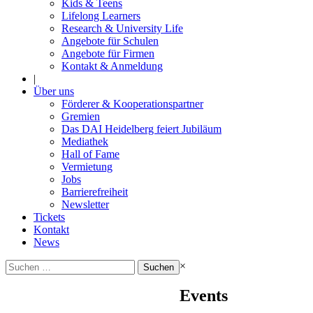
Kids & Teens
Lifelong Learners
Research & University Life
Angebote für Schulen
Angebote für Firmen
Kontakt & Anmeldung
|
Über uns
Förderer & Kooperationspartner
Gremien
Das DAI Heidelberg feiert Jubiläum
Mediathek
Hall of Fame
Vermietung
Jobs
Barrierefreiheit
Newsletter
Tickets
Kontakt
News
Suchen
×
nach:
Events