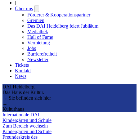
|
Über uns
Open
submenu
Förderer & Kooperationspartner
Gremien
Das DAI Heidelberg feiert Jubiläum
Mediathek
Hall of Fame
Vermietung
Jobs
Barrierefreiheit
Newsletter
Tickets
Kontakt
News
DAI Heidelberg.
Das Haus der Kultur.
→ Sie befinden sich hier
→
Kulturhaus
Internationale DAI
Kindergärten und Schule
Zum Bereich wechseln
Kindergärten und Schule
Freundeskreis des