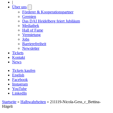
|
Über uns
Open
submenu
Förderer & Kooperationspartner
Gremien
Das DAI Heidelberg feiert Jubiläum
Mediathek
Hall of Fame
Vermietung
Jobs
Barrierefreiheit
Newsletter
Tickets
Kontakt
News
Tickets kaufen
English
Facebook
Instagram
YouTube
LinkedIn
Startseite
»
Halbwahrheiten
»
211119-Nicola-Gess_c_Bettina-
Hägeli