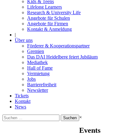
Kids & Teens
Lifelong Learners
Research & University Life
Angebote für Schulen
Angebote für Firmen
Kontakt & Anmeldung
|
Über uns
Förderer & Kooperationspartner
Gremien
Das DAI Heidelberg feiert Jubiläum
Mediathek
Hall of Fame
Vermietung
Jobs
Barrierefreiheit
Newsletter
Tickets
Kontakt
News
Suchen
×
nach:
Events