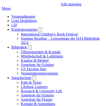
Alle anzeigen
Menu
Veranstaltungen
Geist Heidelberg
LIZ
Kinderprogramm
Open
submenu
International Children’s Book Festival
Summer Reading – Lesesommer der DAI Bibliothek
2024
Bibliothek
Open
submenu
Öffnungszeiten & Kontakt
Mitgliedschaft & Leihfristen
Katalog & Medien
Angebote für Schulen
US Election Info
Veranstaltungsprogramm
Sprachschule
Open
submenu
Kids & Teens
Lifelong Learners
Research & University Life
Angebote für Schulen
Angebote für Firmen
Kontakt & Anmeldung