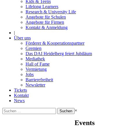
Kids & Teens
Lifelong Learners
Research & University Life
Angebote für Schulen
Angebote für Firmen
Kontakt & Anmeldung
|
Über uns
Förderer & Kooperationspartner
Gremien
Das DAI Heidelberg feiert Jubiläum
Mediathek
Hall of Fame
Vermietung
Jobs
Barrierefreiheit
Newsletter
Tickets
Kontakt
News
Suchen
×
nach:
Events