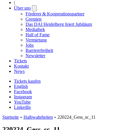
|
Über uns
Open
submenu
Förderer & Kooperationspartner
Gremien
Das DAI Heidelberg feiert Jubiläum
Mediathek
Hall of Fame
Vermietung
Jobs
Barrierefreiheit
Newsletter
Tickets
Kontakt
News
Tickets kaufen
English
Facebook
Instagram
YouTube
LinkedIn
Startseite
»
Halbwahrheiten
»
220224_Gess_sc_11
220224_Gess_sc_11