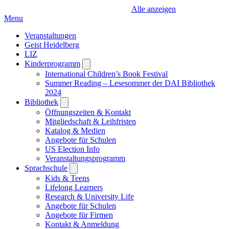
Alle anzeigen
Menu
Veranstaltungen
Geist Heidelberg
LIZ
Kinderprogramm
Open
submenu
International Children’s Book Festival
Summer Reading – Lesesommer der DAI Bibliothek
2024
Bibliothek
Open
submenu
Öffnungszeiten & Kontakt
Mitgliedschaft & Leihfristen
Katalog & Medien
Angebote für Schulen
US Election Info
Veranstaltungsprogramm
Sprachschule
Open
submenu
Kids & Teens
Lifelong Learners
Research & University Life
Angebote für Schulen
Angebote für Firmen
Kontakt & Anmeldung