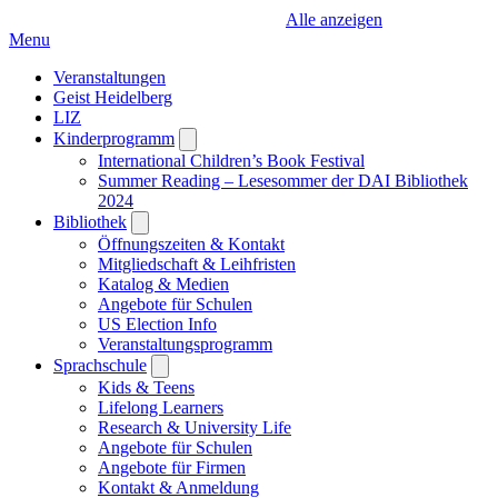
Alle anzeigen
Menu
Veranstaltungen
Geist Heidelberg
LIZ
Kinderprogramm
Open
submenu
International Children’s Book Festival
Summer Reading – Lesesommer der DAI Bibliothek
2024
Bibliothek
Open
submenu
Öffnungszeiten & Kontakt
Mitgliedschaft & Leihfristen
Katalog & Medien
Angebote für Schulen
US Election Info
Veranstaltungsprogramm
Sprachschule
Open
submenu
Kids & Teens
Lifelong Learners
Research & University Life
Angebote für Schulen
Angebote für Firmen
Kontakt & Anmeldung