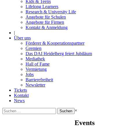
Kids & Teens
Lifelong Learners
Research & University Life
Angebote für Schulen
Angebote für Firmen
Kontakt & Anmeldung
|
Über uns
Förderer & Kooperationspartner
Gremien
Das DAI Heidelberg feiert Jubiläum
Mediathek
Hall of Fame
Vermietung
Jobs
Barrierefreiheit
Newsletter
Tickets
Kontakt
News
Suchen
×
nach:
Events