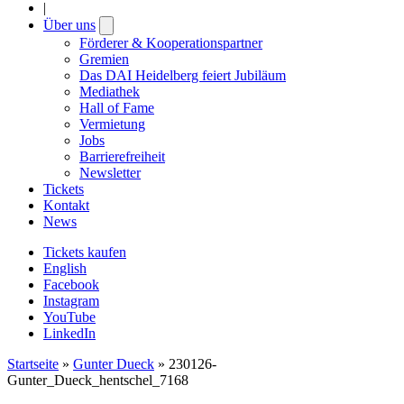
|
Über uns
Open
submenu
Förderer & Kooperationspartner
Gremien
Das DAI Heidelberg feiert Jubiläum
Mediathek
Hall of Fame
Vermietung
Jobs
Barrierefreiheit
Newsletter
Tickets
Kontakt
News
Tickets kaufen
English
Facebook
Instagram
YouTube
LinkedIn
Startseite
»
Gunter Dueck
»
230126-
Gunter_Dueck_hentschel_7168