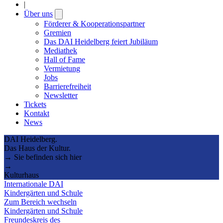
|
Über uns
Open
submenu
Förderer & Kooperationspartner
Gremien
Das DAI Heidelberg feiert Jubiläum
Mediathek
Hall of Fame
Vermietung
Jobs
Barrierefreiheit
Newsletter
Tickets
Kontakt
News
DAI Heidelberg.
Das Haus der Kultur.
→ Sie befinden sich hier
→
Kulturhaus
Internationale DAI
Kindergärten und Schule
Zum Bereich wechseln
Kindergärten und Schule
Freundeskreis des