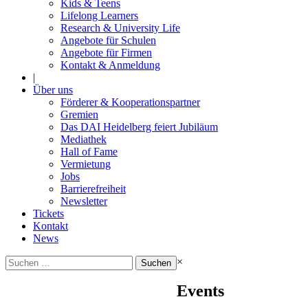
Kids & Teens
Lifelong Learners
Research & University Life
Angebote für Schulen
Angebote für Firmen
Kontakt & Anmeldung
|
Über uns
Förderer & Kooperationspartner
Gremien
Das DAI Heidelberg feiert Jubiläum
Mediathek
Hall of Fame
Vermietung
Jobs
Barrierefreiheit
Newsletter
Tickets
Kontakt
News
Suchen
×
nach:
Events