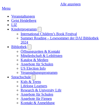
Alle anzeigen
Menu
Veranstaltungen
Geist Heidelberg
LIZ
Kinderprogramm
Open
submenu
International Children’s Book Festival
Summer Reading – Lesesommer der DAI Bibliothek
2024
Bibliothek
Open
submenu
Öffnungszeiten & Kontakt
Mitgliedschaft & Leihfristen
Katalog & Medien
Angebote für Schulen
US Election Info
Veranstaltungsprogramm
Sprachschule
Open
submenu
Kids & Teens
Lifelong Learners
Research & University Life
Angebote für Schulen
Angebote für Firmen
Kontakt & Anmeldung