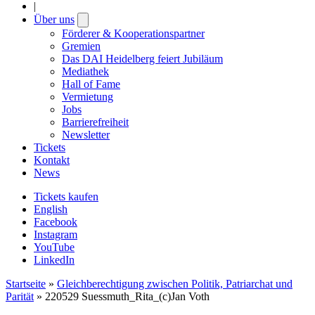
|
Über uns
Open
submenu
Förderer & Kooperationspartner
Gremien
Das DAI Heidelberg feiert Jubiläum
Mediathek
Hall of Fame
Vermietung
Jobs
Barrierefreiheit
Newsletter
Tickets
Kontakt
News
Tickets kaufen
English
Facebook
Instagram
YouTube
LinkedIn
Startseite
»
Gleichberechtigung zwischen Politik, Patriarchat und
Parität
»
220529 Suessmuth_Rita_(c)Jan Voth