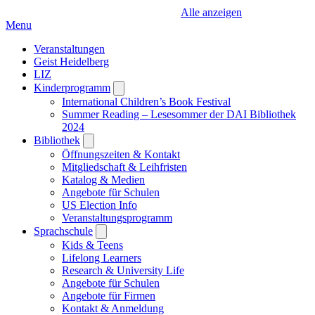
Alle anzeigen
Menu
Veranstaltungen
Geist Heidelberg
LIZ
Kinderprogramm
Open
submenu
International Children’s Book Festival
Summer Reading – Lesesommer der DAI Bibliothek
2024
Bibliothek
Open
submenu
Öffnungszeiten & Kontakt
Mitgliedschaft & Leihfristen
Katalog & Medien
Angebote für Schulen
US Election Info
Veranstaltungsprogramm
Sprachschule
Open
submenu
Kids & Teens
Lifelong Learners
Research & University Life
Angebote für Schulen
Angebote für Firmen
Kontakt & Anmeldung