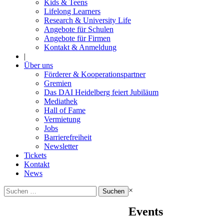
Kids & Teens
Lifelong Learners
Research & University Life
Angebote für Schulen
Angebote für Firmen
Kontakt & Anmeldung
|
Über uns
Förderer & Kooperationspartner
Gremien
Das DAI Heidelberg feiert Jubiläum
Mediathek
Hall of Fame
Vermietung
Jobs
Barrierefreiheit
Newsletter
Tickets
Kontakt
News
Suchen
×
nach:
Events