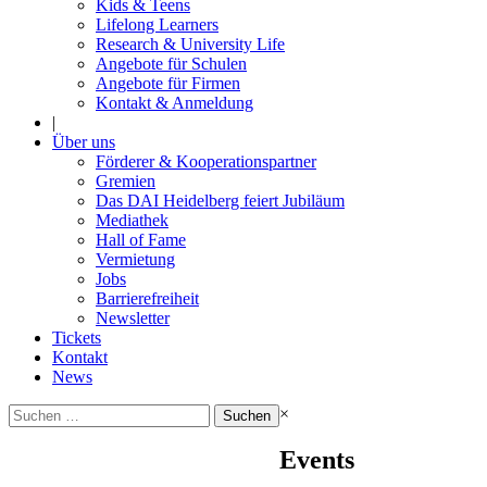
Kids & Teens
Lifelong Learners
Research & University Life
Angebote für Schulen
Angebote für Firmen
Kontakt & Anmeldung
|
Über uns
Förderer & Kooperationspartner
Gremien
Das DAI Heidelberg feiert Jubiläum
Mediathek
Hall of Fame
Vermietung
Jobs
Barrierefreiheit
Newsletter
Tickets
Kontakt
News
Suchen
×
nach:
Events