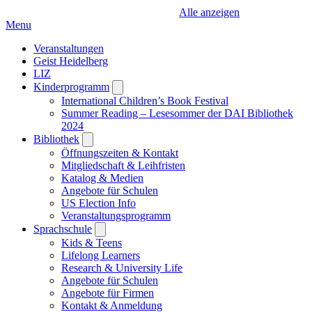
Alle anzeigen
Menu
Veranstaltungen
Geist Heidelberg
LIZ
Kinderprogramm
Open
submenu
International Children’s Book Festival
Summer Reading – Lesesommer der DAI Bibliothek
2024
Bibliothek
Open
submenu
Öffnungszeiten & Kontakt
Mitgliedschaft & Leihfristen
Katalog & Medien
Angebote für Schulen
US Election Info
Veranstaltungsprogramm
Sprachschule
Open
submenu
Kids & Teens
Lifelong Learners
Research & University Life
Angebote für Schulen
Angebote für Firmen
Kontakt & Anmeldung