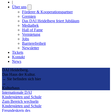
|
Über uns
Open
submenu
Förderer & Kooperationspartner
Gremien
Das DAI Heidelberg feiert Jubiläum
Mediathek
Hall of Fame
Vermietung
Jobs
Barrierefreiheit
Newsletter
Tickets
Kontakt
News
DAI Heidelberg.
Das Haus der Kultur.
→ Sie befinden sich hier
→
Kulturhaus
Internationale DAI
Kindergärten und Schule
Zum Bereich wechseln
Kindergärten und Schule
Freundeskreis des