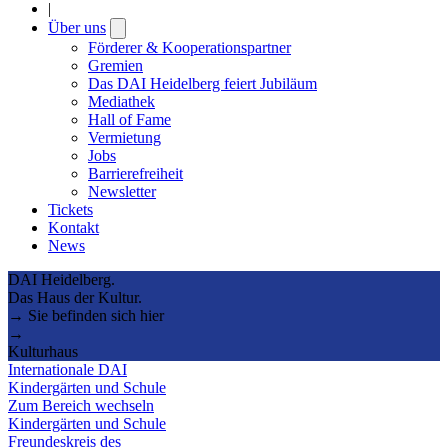
|
Über uns
Open
submenu
Förderer & Kooperationspartner
Gremien
Das DAI Heidelberg feiert Jubiläum
Mediathek
Hall of Fame
Vermietung
Jobs
Barrierefreiheit
Newsletter
Tickets
Kontakt
News
DAI Heidelberg.
Das Haus der Kultur.
→ Sie befinden sich hier
→
Kulturhaus
Internationale DAI
Kindergärten und Schule
Zum Bereich wechseln
Kindergärten und Schule
Freundeskreis des