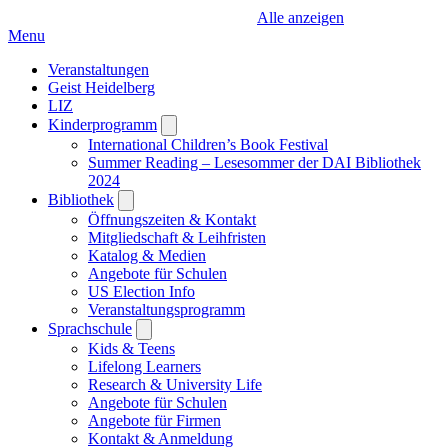
Alle anzeigen
Menu
Veranstaltungen
Geist Heidelberg
LIZ
Kinderprogramm
Open
submenu
International Children’s Book Festival
Summer Reading – Lesesommer der DAI Bibliothek
2024
Bibliothek
Open
submenu
Öffnungszeiten & Kontakt
Mitgliedschaft & Leihfristen
Katalog & Medien
Angebote für Schulen
US Election Info
Veranstaltungsprogramm
Sprachschule
Open
submenu
Kids & Teens
Lifelong Learners
Research & University Life
Angebote für Schulen
Angebote für Firmen
Kontakt & Anmeldung