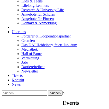
Kids & Teens
Lifelong Learners
Research & University Life
Angebote für Schulen
Angebote für Firmen
Kontakt & Anmeldung
|
Über uns
Förderer & Kooperationspartner
Gremien
Das DAI Heidelberg feiert Jubiläum
Mediathek
Hall of Fame
Vermietung
Jobs
Barrierefreiheit
Newsletter
Tickets
Kontakt
News
Suchen
×
nach:
Events