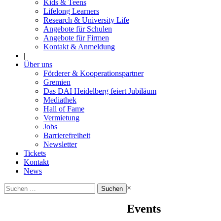
Kids & Teens
Lifelong Learners
Research & University Life
Angebote für Schulen
Angebote für Firmen
Kontakt & Anmeldung
|
Über uns
Förderer & Kooperationspartner
Gremien
Das DAI Heidelberg feiert Jubiläum
Mediathek
Hall of Fame
Vermietung
Jobs
Barrierefreiheit
Newsletter
Tickets
Kontakt
News
Suchen
×
nach:
Events