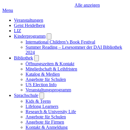
Alle anzeigen
Menu
Veranstaltungen
Geist Heidelberg
LIZ
Kinderprogramm
Open
submenu
International Children’s Book Festival
Summer Reading – Lesesommer der DAI Bibliothek
2024
Bibliothek
Open
submenu
Öffnungszeiten & Kontakt
Mitgliedschaft & Leihfristen
Katalog & Medien
Angebote für Schulen
US Election Info
Veranstaltungsprogramm
Sprachschule
Open
submenu
Kids & Teens
Lifelong Learners
Research & University Life
Angebote für Schulen
Angebote für Firmen
Kontakt & Anmeldung