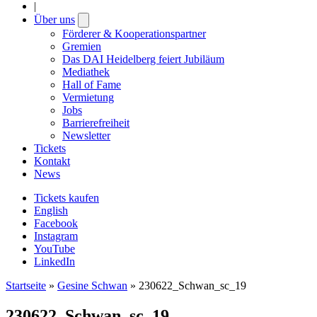
|
Über uns
Open
submenu
Förderer & Kooperationspartner
Gremien
Das DAI Heidelberg feiert Jubiläum
Mediathek
Hall of Fame
Vermietung
Jobs
Barrierefreiheit
Newsletter
Tickets
Kontakt
News
Tickets kaufen
English
Facebook
Instagram
YouTube
LinkedIn
Startseite
»
Gesine Schwan
»
230622_Schwan_sc_19
230622_Schwan_sc_19