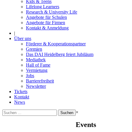
Kids & Teens
Lifelong Learners
Research & University Life
Angebote für Schulen
Angebote für Firmen
Kontakt & Anmeldung
|
Über uns
Förderer & Kooperationspartner
Gremien
Das DAI Heidelberg feiert Jubiläum
Mediathek
Hall of Fame
Vermietung
Jobs
Barrierefreiheit
Newsletter
Tickets
Kontakt
News
Suchen
×
nach:
Events