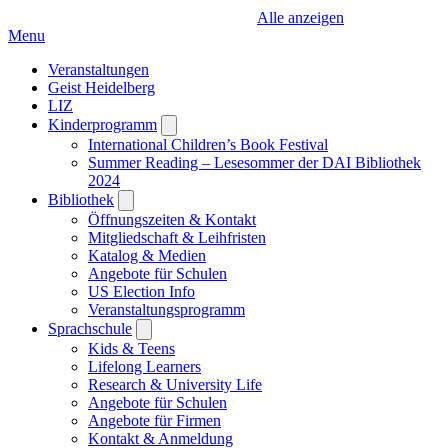
Alle anzeigen
Menu
Veranstaltungen
Geist Heidelberg
LIZ
Kinderprogramm
Open
submenu
International Children’s Book Festival
Summer Reading – Lesesommer der DAI Bibliothek
2024
Bibliothek
Open
submenu
Öffnungszeiten & Kontakt
Mitgliedschaft & Leihfristen
Katalog & Medien
Angebote für Schulen
US Election Info
Veranstaltungsprogramm
Sprachschule
Open
submenu
Kids & Teens
Lifelong Learners
Research & University Life
Angebote für Schulen
Angebote für Firmen
Kontakt & Anmeldung