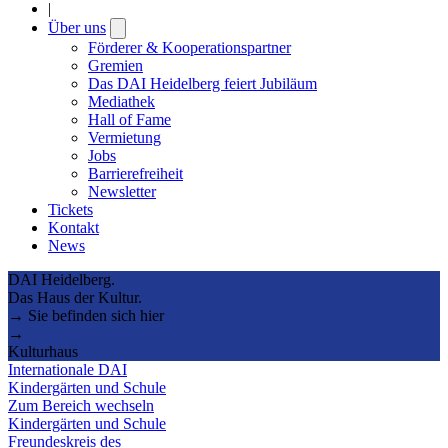
|
Über uns
Open
submenu
Förderer & Kooperationspartner
Gremien
Das DAI Heidelberg feiert Jubiläum
Mediathek
Hall of Fame
Vermietung
Jobs
Barrierefreiheit
Newsletter
Tickets
Kontakt
News
DAI Heidelberg.
Das Haus der Kultur.
→ Sie befinden sich hier
→
Kulturhaus
Internationale DAI
Kindergärten und Schule
Zum Bereich wechseln
Kindergärten und Schule
Freundeskreis des