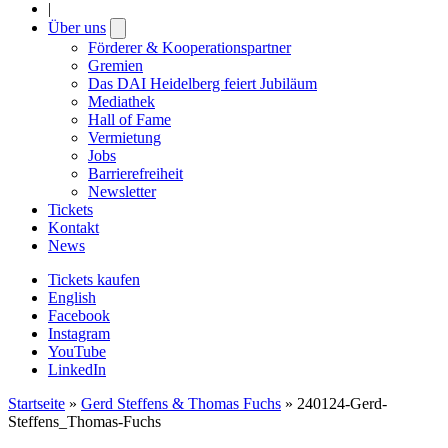
|
Über uns
Open
submenu
Förderer & Kooperationspartner
Gremien
Das DAI Heidelberg feiert Jubiläum
Mediathek
Hall of Fame
Vermietung
Jobs
Barrierefreiheit
Newsletter
Tickets
Kontakt
News
Tickets kaufen
English
Facebook
Instagram
YouTube
LinkedIn
Startseite
»
Gerd Steffens & Thomas Fuchs
»
240124-Gerd-
Steffens_Thomas-Fuchs