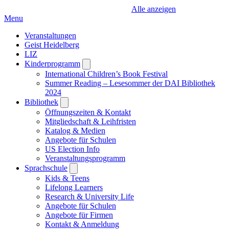
Alle anzeigen
Menu
Veranstaltungen
Geist Heidelberg
LIZ
Kinderprogramm
Open
submenu
International Children’s Book Festival
Summer Reading – Lesesommer der DAI Bibliothek
2024
Bibliothek
Open
submenu
Öffnungszeiten & Kontakt
Mitgliedschaft & Leihfristen
Katalog & Medien
Angebote für Schulen
US Election Info
Veranstaltungsprogramm
Sprachschule
Open
submenu
Kids & Teens
Lifelong Learners
Research & University Life
Angebote für Schulen
Angebote für Firmen
Kontakt & Anmeldung