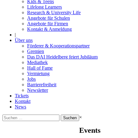
Kids & Teens
Lifelong Learners
Research & University Life
Angebote für Schulen
Angebote für Firmen
Kontakt & Anmeldung
|
Über uns
Förderer & Kooperationspartner
Gremien
Das DAI Heidelberg feiert Jubiläum
Mediathek
Hall of Fame
Vermietung
Jobs
Barrierefreiheit
Newsletter
Tickets
Kontakt
News
Suchen
×
nach:
Events