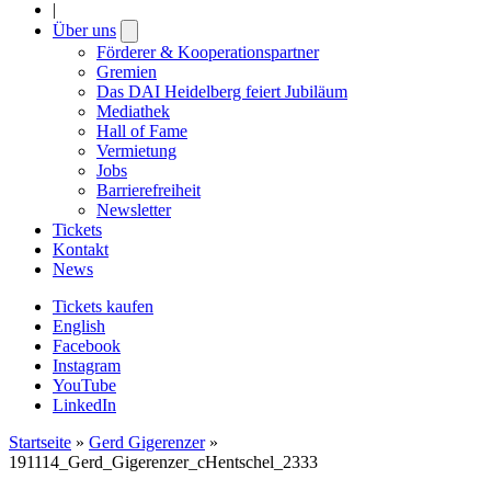
|
Über uns
Open
submenu
Förderer & Kooperationspartner
Gremien
Das DAI Heidelberg feiert Jubiläum
Mediathek
Hall of Fame
Vermietung
Jobs
Barrierefreiheit
Newsletter
Tickets
Kontakt
News
Tickets kaufen
English
Facebook
Instagram
YouTube
LinkedIn
Startseite
»
Gerd Gigerenzer
»
191114_Gerd_Gigerenzer_cHentschel_2333