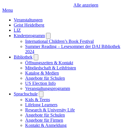
Alle anzeigen
Menu
Veranstaltungen
Geist Heidelberg
LIZ
Kinderprogramm
Open
submenu
International Children’s Book Festival
Summer Reading – Lesesommer der DAI Bibliothek
2024
Bibliothek
Open
submenu
Öffnungszeiten & Kontakt
Mitgliedschaft & Leihfristen
Katalog & Medien
Angebote für Schulen
US Election Info
Veranstaltungsprogramm
Sprachschule
Open
submenu
Kids & Teens
Lifelong Learners
Research & University Life
Angebote für Schulen
Angebote für Firmen
Kontakt & Anmeldung