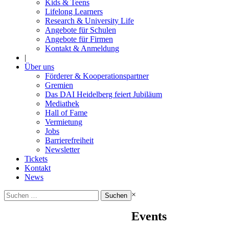
Kids & Teens
Lifelong Learners
Research & University Life
Angebote für Schulen
Angebote für Firmen
Kontakt & Anmeldung
|
Über uns
Förderer & Kooperationspartner
Gremien
Das DAI Heidelberg feiert Jubiläum
Mediathek
Hall of Fame
Vermietung
Jobs
Barrierefreiheit
Newsletter
Tickets
Kontakt
News
Suchen
×
nach:
Events