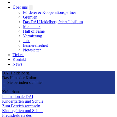
|
Über uns
Open
submenu
Förderer & Kooperationspartner
Gremien
Das DAI Heidelberg feiert Jubiläum
Mediathek
Hall of Fame
Vermietung
Jobs
Barrierefreiheit
Newsletter
Tickets
Kontakt
News
DAI Heidelberg.
Das Haus der Kultur.
→ Sie befinden sich hier
→
Kulturhaus
Internationale DAI
Kindergärten und Schule
Zum Bereich wechseln
Kindergärten und Schule
Freundeskreis des