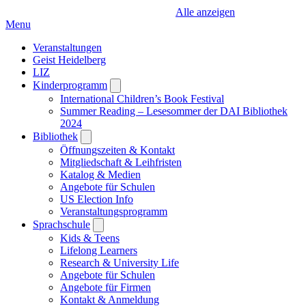
Alle anzeigen
Menu
Veranstaltungen
Geist Heidelberg
LIZ
Kinderprogramm
Open
submenu
International Children’s Book Festival
Summer Reading – Lesesommer der DAI Bibliothek
2024
Bibliothek
Open
submenu
Öffnungszeiten & Kontakt
Mitgliedschaft & Leihfristen
Katalog & Medien
Angebote für Schulen
US Election Info
Veranstaltungsprogramm
Sprachschule
Open
submenu
Kids & Teens
Lifelong Learners
Research & University Life
Angebote für Schulen
Angebote für Firmen
Kontakt & Anmeldung