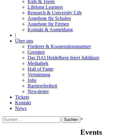
Kids & Teens
Lifelong Learners
Research & University Life
Angebote für Schulen
Angebote für Firmen
Kontakt & Anmeldung
|
Über uns
Förderer & Kooperationspartner
Gremien
Das DAI Heidelberg feiert Jubiläum
Mediathek
Hall of Fame
Vermietung
Jobs
Barrierefreiheit
Newsletter
Tickets
Kontakt
News
Suchen
×
nach:
Events