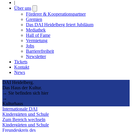
|
Über uns
Open
submenu
Förderer & Kooperationspartner
Gremien
Das DAI Heidelberg feiert Jubiläum
Mediathek
Hall of Fame
Vermietung
Jobs
Barrierefreiheit
Newsletter
Tickets
Kontakt
News
DAI Heidelberg.
Das Haus der Kultur.
→ Sie befinden sich hier
→
Kulturhaus
Internationale DAI
Kindergärten und Schule
Zum Bereich wechseln
Kindergärten und Schule
Freundeskreis des