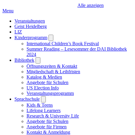
Alle anzeigen
Menu
Veranstaltungen
Geist Heidelberg
LIZ
Kinderprogramm
Open
submenu
International Children’s Book Festival
Summer Reading – Lesesommer der DAI Bibliothek
2024
Bibliothek
Open
submenu
Öffnungszeiten & Kontakt
Mitgliedschaft & Leihfristen
Katalog & Medien
Angebote für Schulen
US Election Info
Veranstaltungsprogramm
Sprachschule
Open
submenu
Kids & Teens
Lifelong Learners
Research & University Life
Angebote für Schulen
Angebote für Firmen
Kontakt & Anmeldung