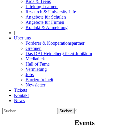
Kids & Teens
Lifelong Learners
Research & University Life
Angebote für Schulen
Angebote für Firmen
Kontakt & Anmeldung
|
Über uns
Förderer & Kooperationspartner
Gremien
Das DAI Heidelberg feiert Jubiläum
Mediathek
Hall of Fame
Vermietung
Jobs
Barrierefreiheit
Newsletter
Tickets
Kontakt
News
Suchen
×
nach:
Events