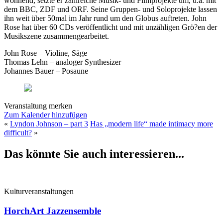
wohnend, setzte er zahlreiche Musik- und Filmprojekte um, u.a. mit
dem BBC, ZDF und ORF. Seine Gruppen- und Soloprojekte lassen
ihn weit über 50mal im Jahr rund um den Globus auftreten. John
Rose hat über 60 CDs veröffentlicht und mit unzähligen Grö?en der
Musikszene zusammengearbeitet.
John Rose – Violine, Säge
Thomas Lehn – analoger Synthesizer
Johannes Bauer – Posaune
Veranstaltung merken
Zum Kalender hinzufügen
«
Lyndon Johnson – part 3
Has „modern life“ made intimacy more
difficult?
»
Das könnte Sie auch interessieren...
Kulturveranstaltungen
HorchArt Jazzensemble