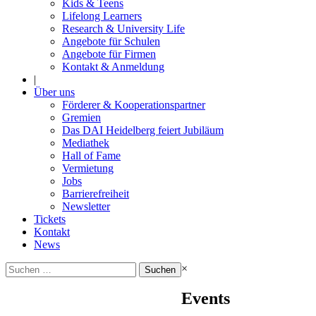
Kids & Teens
Lifelong Learners
Research & University Life
Angebote für Schulen
Angebote für Firmen
Kontakt & Anmeldung
|
Über uns
Förderer & Kooperationspartner
Gremien
Das DAI Heidelberg feiert Jubiläum
Mediathek
Hall of Fame
Vermietung
Jobs
Barrierefreiheit
Newsletter
Tickets
Kontakt
News
Suchen
×
nach:
Events