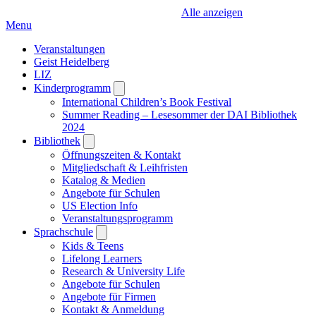
Alle anzeigen
Menu
Veranstaltungen
Geist Heidelberg
LIZ
Kinderprogramm
Open
submenu
International Children’s Book Festival
Summer Reading – Lesesommer der DAI Bibliothek
2024
Bibliothek
Open
submenu
Öffnungszeiten & Kontakt
Mitgliedschaft & Leihfristen
Katalog & Medien
Angebote für Schulen
US Election Info
Veranstaltungsprogramm
Sprachschule
Open
submenu
Kids & Teens
Lifelong Learners
Research & University Life
Angebote für Schulen
Angebote für Firmen
Kontakt & Anmeldung