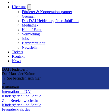
|
Über uns
Open
submenu
Förderer & Kooperationspartner
Gremien
Das DAI Heidelberg feiert Jubiläum
Mediathek
Hall of Fame
Vermietung
Jobs
Barrierefreiheit
Newsletter
Tickets
Kontakt
News
DAI Heidelberg.
Das Haus der Kultur.
→ Sie befinden sich hier
→
Kulturhaus
Internationale DAI
Kindergärten und Schule
Zum Bereich wechseln
Kindergärten und Schule
Freundeskreis des