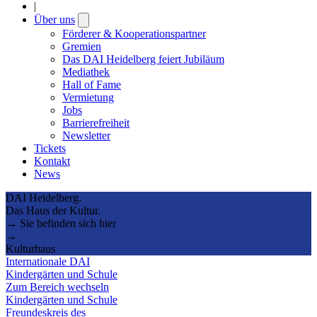
|
Über uns
Open
submenu
Förderer & Kooperationspartner
Gremien
Das DAI Heidelberg feiert Jubiläum
Mediathek
Hall of Fame
Vermietung
Jobs
Barrierefreiheit
Newsletter
Tickets
Kontakt
News
DAI Heidelberg.
Das Haus der Kultur.
→ Sie befinden sich hier
→
Kulturhaus
Internationale DAI
Kindergärten und Schule
Zum Bereich wechseln
Kindergärten und Schule
Freundeskreis des