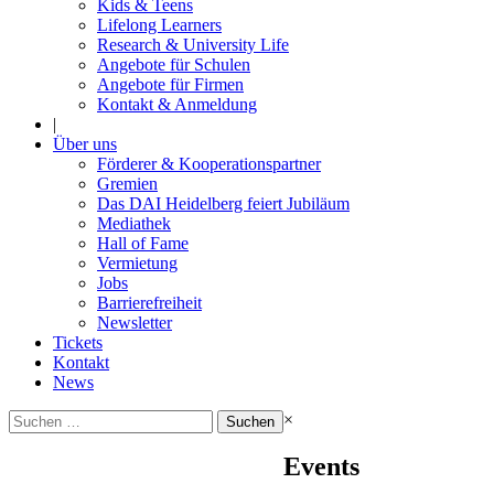
Kids & Teens
Lifelong Learners
Research & University Life
Angebote für Schulen
Angebote für Firmen
Kontakt & Anmeldung
|
Über uns
Förderer & Kooperationspartner
Gremien
Das DAI Heidelberg feiert Jubiläum
Mediathek
Hall of Fame
Vermietung
Jobs
Barrierefreiheit
Newsletter
Tickets
Kontakt
News
Suchen
×
nach:
Events