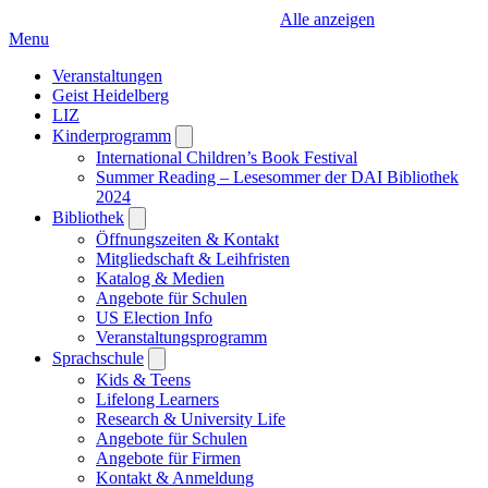
Alle anzeigen
Menu
Veranstaltungen
Geist Heidelberg
LIZ
Kinderprogramm
Open
submenu
International Children’s Book Festival
Summer Reading – Lesesommer der DAI Bibliothek
2024
Bibliothek
Open
submenu
Öffnungszeiten & Kontakt
Mitgliedschaft & Leihfristen
Katalog & Medien
Angebote für Schulen
US Election Info
Veranstaltungsprogramm
Sprachschule
Open
submenu
Kids & Teens
Lifelong Learners
Research & University Life
Angebote für Schulen
Angebote für Firmen
Kontakt & Anmeldung