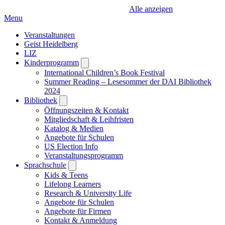
Alle anzeigen
Menu
Veranstaltungen
Geist Heidelberg
LIZ
Kinderprogramm
Open
submenu
International Children’s Book Festival
Summer Reading – Lesesommer der DAI Bibliothek
2024
Bibliothek
Open
submenu
Öffnungszeiten & Kontakt
Mitgliedschaft & Leihfristen
Katalog & Medien
Angebote für Schulen
US Election Info
Veranstaltungsprogramm
Sprachschule
Open
submenu
Kids & Teens
Lifelong Learners
Research & University Life
Angebote für Schulen
Angebote für Firmen
Kontakt & Anmeldung