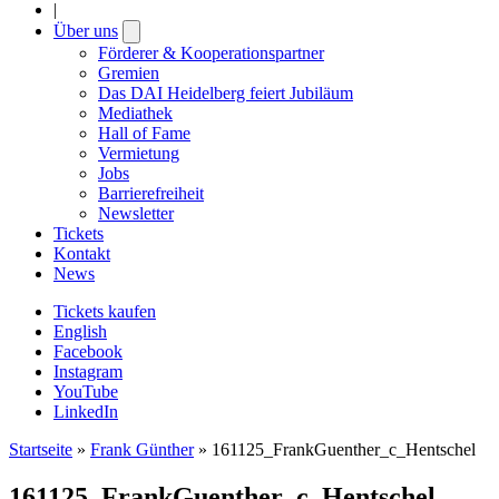
|
Über uns
Open
submenu
Förderer & Kooperationspartner
Gremien
Das DAI Heidelberg feiert Jubiläum
Mediathek
Hall of Fame
Vermietung
Jobs
Barrierefreiheit
Newsletter
Tickets
Kontakt
News
Tickets kaufen
English
Facebook
Instagram
YouTube
LinkedIn
Startseite
»
Frank Günther
»
161125_FrankGuenther_c_Hentschel
161125_FrankGuenther_c_Hentschel