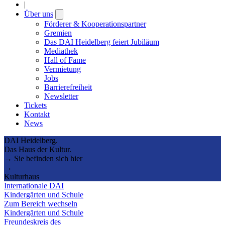
|
Über uns
Open
submenu
Förderer & Kooperationspartner
Gremien
Das DAI Heidelberg feiert Jubiläum
Mediathek
Hall of Fame
Vermietung
Jobs
Barrierefreiheit
Newsletter
Tickets
Kontakt
News
DAI Heidelberg.
Das Haus der Kultur.
→ Sie befinden sich hier
→
Kulturhaus
Internationale DAI
Kindergärten und Schule
Zum Bereich wechseln
Kindergärten und Schule
Freundeskreis des