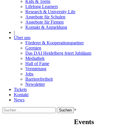
Kids & Teens
Lifelong Learners
Research & University Life
Angebote für Schulen
Angebote für Firmen
Kontakt & Anmeldung
|
Über uns
Förderer & Kooperationspartner
Gremien
Das DAI Heidelberg feiert Jubiläum
Mediathek
Hall of Fame
Vermietung
Jobs
Barrierefreiheit
Newsletter
Tickets
Kontakt
News
Suchen
×
nach:
Events