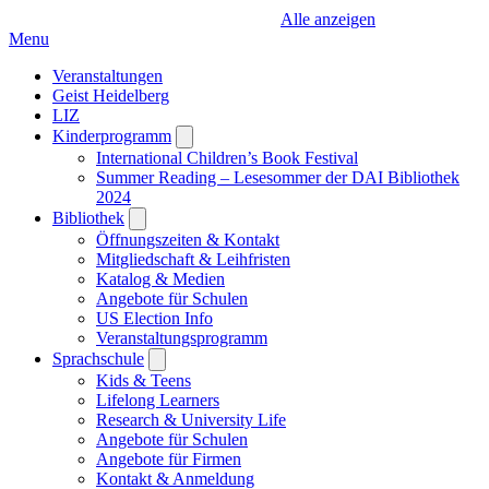
Alle anzeigen
Menu
Veranstaltungen
Geist Heidelberg
LIZ
Kinderprogramm
Open
submenu
International Children’s Book Festival
Summer Reading – Lesesommer der DAI Bibliothek
2024
Bibliothek
Open
submenu
Öffnungszeiten & Kontakt
Mitgliedschaft & Leihfristen
Katalog & Medien
Angebote für Schulen
US Election Info
Veranstaltungsprogramm
Sprachschule
Open
submenu
Kids & Teens
Lifelong Learners
Research & University Life
Angebote für Schulen
Angebote für Firmen
Kontakt & Anmeldung