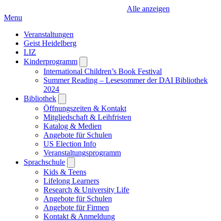
Alle anzeigen
Menu
Veranstaltungen
Geist Heidelberg
LIZ
Kinderprogramm
Open
submenu
International Children’s Book Festival
Summer Reading – Lesesommer der DAI Bibliothek
2024
Bibliothek
Open
submenu
Öffnungszeiten & Kontakt
Mitgliedschaft & Leihfristen
Katalog & Medien
Angebote für Schulen
US Election Info
Veranstaltungsprogramm
Sprachschule
Open
submenu
Kids & Teens
Lifelong Learners
Research & University Life
Angebote für Schulen
Angebote für Firmen
Kontakt & Anmeldung