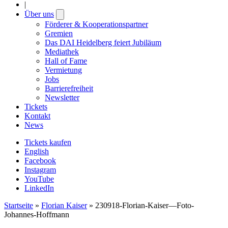
|
Über uns
Open
submenu
Förderer & Kooperationspartner
Gremien
Das DAI Heidelberg feiert Jubiläum
Mediathek
Hall of Fame
Vermietung
Jobs
Barrierefreiheit
Newsletter
Tickets
Kontakt
News
Tickets kaufen
English
Facebook
Instagram
YouTube
LinkedIn
Startseite
»
Florian Kaiser
»
230918-Florian-Kaiser—Foto-
Johannes-Hoffmann