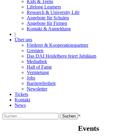
Kids & Teens
Lifelong Learners
Research & University Life
Angebote für Schulen
Angebote für Firmen
Kontakt & Anmeldung
|
Über uns
Förderer & Kooperationspartner
Gremien
Das DAI Heidelberg feiert Jubiläum
Mediathek
Hall of Fame
Vermietung
Jobs
Barrierefreiheit
Newsletter
Tickets
Kontakt
News
Suchen
×
nach:
Events