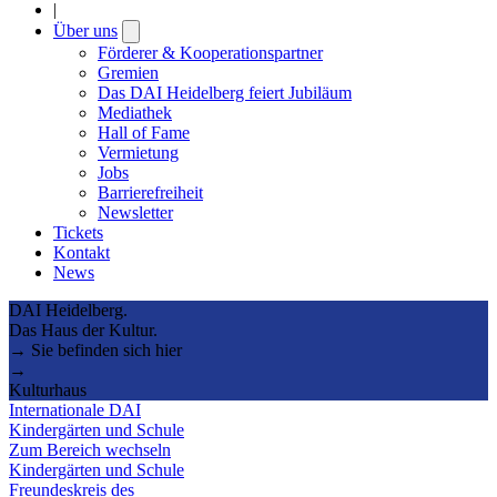
|
Über uns
Open
submenu
Förderer & Kooperationspartner
Gremien
Das DAI Heidelberg feiert Jubiläum
Mediathek
Hall of Fame
Vermietung
Jobs
Barrierefreiheit
Newsletter
Tickets
Kontakt
News
DAI Heidelberg.
Das Haus der Kultur.
→ Sie befinden sich hier
→
Kulturhaus
Internationale DAI
Kindergärten und Schule
Zum Bereich wechseln
Kindergärten und Schule
Freundeskreis des