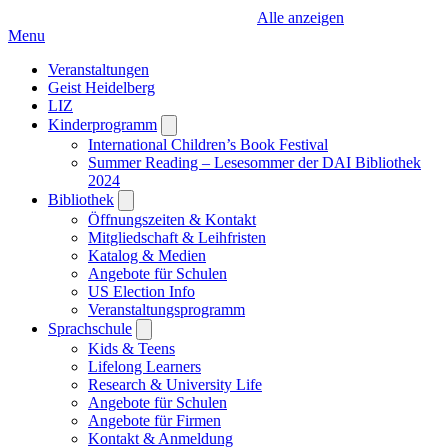
Alle anzeigen
Menu
Veranstaltungen
Geist Heidelberg
LIZ
Kinderprogramm
Open
submenu
International Children’s Book Festival
Summer Reading – Lesesommer der DAI Bibliothek
2024
Bibliothek
Open
submenu
Öffnungszeiten & Kontakt
Mitgliedschaft & Leihfristen
Katalog & Medien
Angebote für Schulen
US Election Info
Veranstaltungsprogramm
Sprachschule
Open
submenu
Kids & Teens
Lifelong Learners
Research & University Life
Angebote für Schulen
Angebote für Firmen
Kontakt & Anmeldung