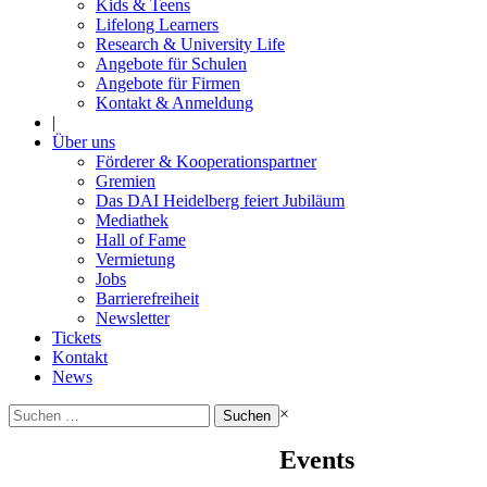
Kids & Teens
Lifelong Learners
Research & University Life
Angebote für Schulen
Angebote für Firmen
Kontakt & Anmeldung
|
Über uns
Förderer & Kooperationspartner
Gremien
Das DAI Heidelberg feiert Jubiläum
Mediathek
Hall of Fame
Vermietung
Jobs
Barrierefreiheit
Newsletter
Tickets
Kontakt
News
Suchen
×
nach:
Events