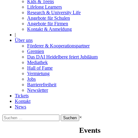
Kids & Teens
Lifelong Learners
Research & University Life
Angebote für Schulen
Angebote für Firmen
Kontakt & Anmeldung
|
Über uns
Förderer & Kooperationspartner
Gremien
Das DAI Heidelberg feiert Jubiläum
Mediathek
Hall of Fame
Vermietung
Jobs
Barrierefreiheit
Newsletter
Tickets
Kontakt
News
Suchen
×
nach:
Events