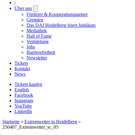
|
Über uns
Open
submenu
Förderer & Kooperationspartner
Gremien
Das DAI Heidelberg feiert Jubiläum
Mediathek
Hall of Fame
Vermietung
Jobs
Barrierefreiheit
Newsletter
Tickets
Kontakt
News
Tickets kaufen
English
Facebook
Instagram
YouTube
LinkedIn
Startseite
»
Extremwetter in Heidelberg
»
250407_Extremwetter_sc_05