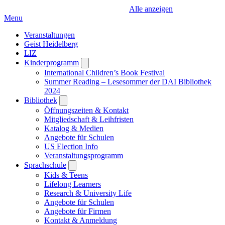
Alle anzeigen
Menu
Veranstaltungen
Geist Heidelberg
LIZ
Kinderprogramm
Open
submenu
International Children’s Book Festival
Summer Reading – Lesesommer der DAI Bibliothek
2024
Bibliothek
Open
submenu
Öffnungszeiten & Kontakt
Mitgliedschaft & Leihfristen
Katalog & Medien
Angebote für Schulen
US Election Info
Veranstaltungsprogramm
Sprachschule
Open
submenu
Kids & Teens
Lifelong Learners
Research & University Life
Angebote für Schulen
Angebote für Firmen
Kontakt & Anmeldung