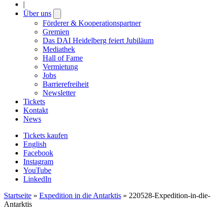
|
Über uns
Open
submenu
Förderer & Kooperationspartner
Gremien
Das DAI Heidelberg feiert Jubiläum
Mediathek
Hall of Fame
Vermietung
Jobs
Barrierefreiheit
Newsletter
Tickets
Kontakt
News
Tickets kaufen
English
Facebook
Instagram
YouTube
LinkedIn
Startseite
»
Expedition in die Antarktis
»
220528-Expedition-in-die-
Antarktis