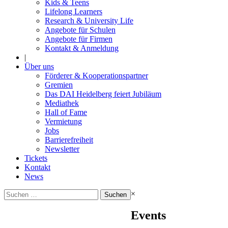
Kids & Teens
Lifelong Learners
Research & University Life
Angebote für Schulen
Angebote für Firmen
Kontakt & Anmeldung
|
Über uns
Förderer & Kooperationspartner
Gremien
Das DAI Heidelberg feiert Jubiläum
Mediathek
Hall of Fame
Vermietung
Jobs
Barrierefreiheit
Newsletter
Tickets
Kontakt
News
Suchen
×
nach:
Events