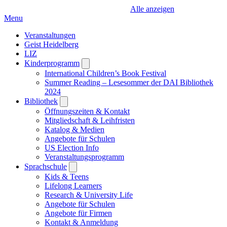
Alle anzeigen
Menu
Veranstaltungen
Geist Heidelberg
LIZ
Kinderprogramm
Open
submenu
International Children’s Book Festival
Summer Reading – Lesesommer der DAI Bibliothek
2024
Bibliothek
Open
submenu
Öffnungszeiten & Kontakt
Mitgliedschaft & Leihfristen
Katalog & Medien
Angebote für Schulen
US Election Info
Veranstaltungsprogramm
Sprachschule
Open
submenu
Kids & Teens
Lifelong Learners
Research & University Life
Angebote für Schulen
Angebote für Firmen
Kontakt & Anmeldung