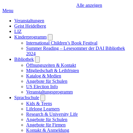
Alle anzeigen
Menu
Veranstaltungen
Geist Heidelberg
LIZ
Kinderprogramm
Open
submenu
International Children’s Book Festival
Summer Reading – Lesesommer der DAI Bibliothek
2024
Bibliothek
Open
submenu
Öffnungszeiten & Kontakt
Mitgliedschaft & Leihfristen
Katalog & Medien
Angebote für Schulen
US Election Info
Veranstaltungsprogramm
Sprachschule
Open
submenu
Kids & Teens
Lifelong Learners
Research & University Life
Angebote für Schulen
Angebote für Firmen
Kontakt & Anmeldung