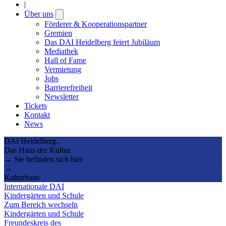
|
Über uns
Open
submenu
Förderer & Kooperationspartner
Gremien
Das DAI Heidelberg feiert Jubiläum
Mediathek
Hall of Fame
Vermietung
Jobs
Barrierefreiheit
Newsletter
Tickets
Kontakt
News
DAI Heidelberg.
Das Haus der Kultur.
→ Sie befinden sich hier
→
Kulturhaus
Internationale DAI
Kindergärten und Schule
Zum Bereich wechseln
Kindergärten und Schule
Freundeskreis des