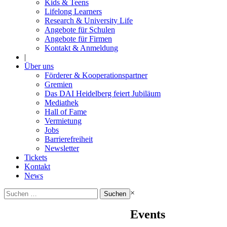
Kids & Teens
Lifelong Learners
Research & University Life
Angebote für Schulen
Angebote für Firmen
Kontakt & Anmeldung
|
Über uns
Förderer & Kooperationspartner
Gremien
Das DAI Heidelberg feiert Jubiläum
Mediathek
Hall of Fame
Vermietung
Jobs
Barrierefreiheit
Newsletter
Tickets
Kontakt
News
Suchen
×
nach:
Events