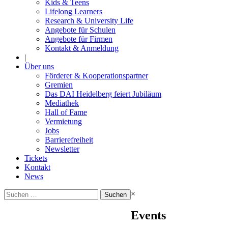
Kids & Teens
Lifelong Learners
Research & University Life
Angebote für Schulen
Angebote für Firmen
Kontakt & Anmeldung
|
Über uns
Förderer & Kooperationspartner
Gremien
Das DAI Heidelberg feiert Jubiläum
Mediathek
Hall of Fame
Vermietung
Jobs
Barrierefreiheit
Newsletter
Tickets
Kontakt
News
Suchen
×
nach:
Events