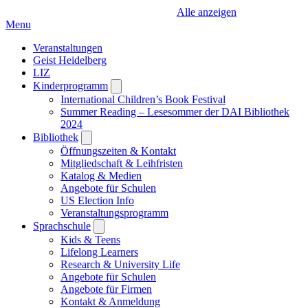
Alle anzeigen
Menu
Veranstaltungen
Geist Heidelberg
LIZ
Kinderprogramm
Open
submenu
International Children’s Book Festival
Summer Reading – Lesesommer der DAI Bibliothek
2024
Bibliothek
Open
submenu
Öffnungszeiten & Kontakt
Mitgliedschaft & Leihfristen
Katalog & Medien
Angebote für Schulen
US Election Info
Veranstaltungsprogramm
Sprachschule
Open
submenu
Kids & Teens
Lifelong Learners
Research & University Life
Angebote für Schulen
Angebote für Firmen
Kontakt & Anmeldung