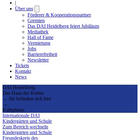
|
Über uns
Open
submenu
Förderer & Kooperationspartner
Gremien
Das DAI Heidelberg feiert Jubiläum
Mediathek
Hall of Fame
Vermietung
Jobs
Barrierefreiheit
Newsletter
Tickets
Kontakt
News
DAI Heidelberg.
Das Haus der Kultur.
→ Sie befinden sich hier
→
Kulturhaus
Internationale DAI
Kindergärten und Schule
Zum Bereich wechseln
Kindergärten und Schule
Freundeskreis des