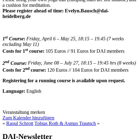
a cushion for meditation.
Please
register ahead of time: Evelyn.Bausch@dai-
heidelberg.de
st
1
Course
:
Friday, April 6 – May 25, 18:15 – 19.45 (7 weeks
excluding May 11)
st
Costs for 1
course:
105 Euros // 91 Euros for DAI members
nd
2
Course:
Friday, June 08 – July 27
, 18:15 – 19:45 hrs (8 weeks)
nd
Costs for 2
course:
120 Euros // 104 Euros for DAI members
Registering for a running course is available upon request.
Language:
English
Veranstaltung merken
Zum Kalender hinzufügen
«
Raoul Schrott
Tobias Roth & Asmus Trautsch
»
DAI-Newsletter