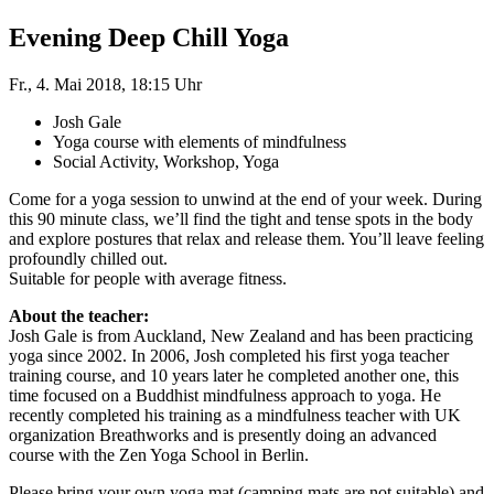
Evening Deep Chill Yoga
Fr., 4. Mai 2018, 18:15 Uhr
Josh Gale
Yoga course with elements of mindfulness
Social Activity, Workshop, Yoga
Come for a yoga session to unwind at the end of your week. During
this 90 minute class, we’ll find the tight and tense spots in the body
and explore postures that relax and release them. You’ll leave feeling
profoundly chilled out.
Suitable for people with average fitness.
About the teacher:
Josh Gale is from Auckland, New Zealand and has been practicing
yoga since 2002. In 2006, Josh completed his first yoga teacher
training course, and 10 years later he completed another one, this
time focused on a Buddhist mindfulness approach to yoga. He
recently completed his training as a mindfulness teacher with UK
organization Breathworks and is presently doing an advanced
course with the Zen Yoga School in Berlin.
Please bring your own yoga mat (camping mats are not suitable) and