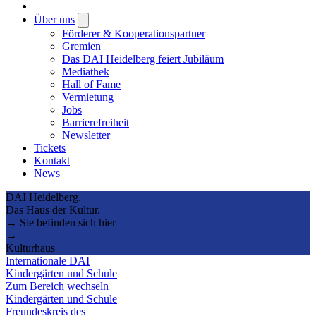
|
Über uns
Open
submenu
Förderer & Kooperationspartner
Gremien
Das DAI Heidelberg feiert Jubiläum
Mediathek
Hall of Fame
Vermietung
Jobs
Barrierefreiheit
Newsletter
Tickets
Kontakt
News
DAI Heidelberg.
Das Haus der Kultur.
→ Sie befinden sich hier
→
Kulturhaus
Internationale DAI
Kindergärten und Schule
Zum Bereich wechseln
Kindergärten und Schule
Freundeskreis des