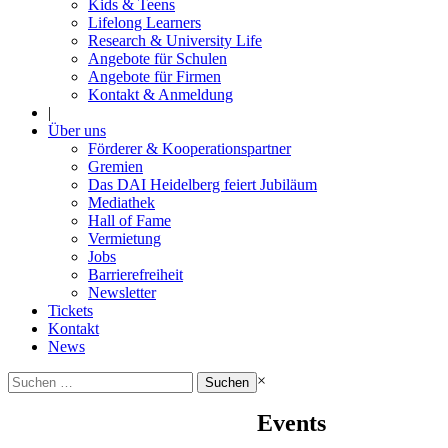
Kids & Teens
Lifelong Learners
Research & University Life
Angebote für Schulen
Angebote für Firmen
Kontakt & Anmeldung
|
Über uns
Förderer & Kooperationspartner
Gremien
Das DAI Heidelberg feiert Jubiläum
Mediathek
Hall of Fame
Vermietung
Jobs
Barrierefreiheit
Newsletter
Tickets
Kontakt
News
Suchen
×
nach:
Events