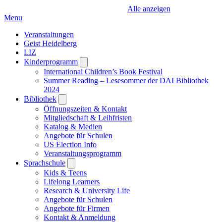
Alle anzeigen
Menu
Veranstaltungen
Geist Heidelberg
LIZ
Kinderprogramm
Open
submenu
International Children’s Book Festival
Summer Reading – Lesesommer der DAI Bibliothek
2024
Bibliothek
Open
submenu
Öffnungszeiten & Kontakt
Mitgliedschaft & Leihfristen
Katalog & Medien
Angebote für Schulen
US Election Info
Veranstaltungsprogramm
Sprachschule
Open
submenu
Kids & Teens
Lifelong Learners
Research & University Life
Angebote für Schulen
Angebote für Firmen
Kontakt & Anmeldung