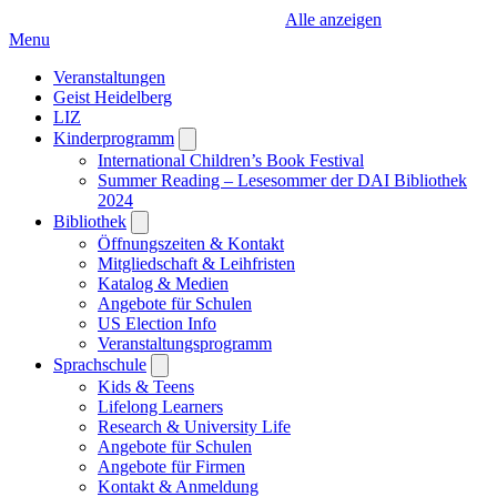
Alle anzeigen
Menu
Veranstaltungen
Geist Heidelberg
LIZ
Kinderprogramm
Open
submenu
International Children’s Book Festival
Summer Reading – Lesesommer der DAI Bibliothek
2024
Bibliothek
Open
submenu
Öffnungszeiten & Kontakt
Mitgliedschaft & Leihfristen
Katalog & Medien
Angebote für Schulen
US Election Info
Veranstaltungsprogramm
Sprachschule
Open
submenu
Kids & Teens
Lifelong Learners
Research & University Life
Angebote für Schulen
Angebote für Firmen
Kontakt & Anmeldung