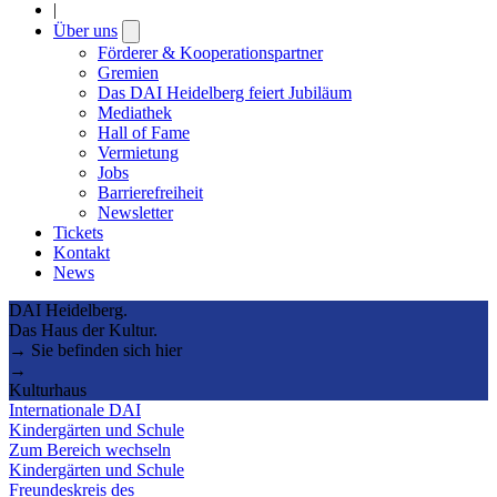
|
Über uns
Open
submenu
Förderer & Kooperationspartner
Gremien
Das DAI Heidelberg feiert Jubiläum
Mediathek
Hall of Fame
Vermietung
Jobs
Barrierefreiheit
Newsletter
Tickets
Kontakt
News
DAI Heidelberg.
Das Haus der Kultur.
→ Sie befinden sich hier
→
Kulturhaus
Internationale DAI
Kindergärten und Schule
Zum Bereich wechseln
Kindergärten und Schule
Freundeskreis des