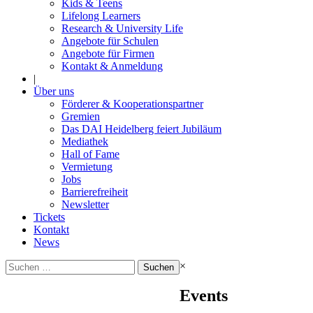
Kids & Teens
Lifelong Learners
Research & University Life
Angebote für Schulen
Angebote für Firmen
Kontakt & Anmeldung
|
Über uns
Förderer & Kooperationspartner
Gremien
Das DAI Heidelberg feiert Jubiläum
Mediathek
Hall of Fame
Vermietung
Jobs
Barrierefreiheit
Newsletter
Tickets
Kontakt
News
Suchen
×
nach:
Events