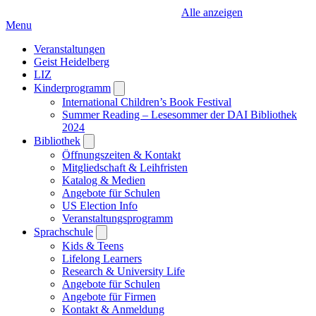
Alle anzeigen
Menu
Veranstaltungen
Geist Heidelberg
LIZ
Kinderprogramm
Open
submenu
International Children’s Book Festival
Summer Reading – Lesesommer der DAI Bibliothek
2024
Bibliothek
Open
submenu
Öffnungszeiten & Kontakt
Mitgliedschaft & Leihfristen
Katalog & Medien
Angebote für Schulen
US Election Info
Veranstaltungsprogramm
Sprachschule
Open
submenu
Kids & Teens
Lifelong Learners
Research & University Life
Angebote für Schulen
Angebote für Firmen
Kontakt & Anmeldung