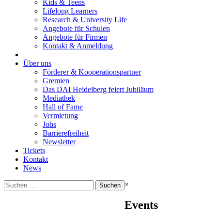
Kids & Teens
Lifelong Learners
Research & University Life
Angebote für Schulen
Angebote für Firmen
Kontakt & Anmeldung
|
Über uns
Förderer & Kooperationspartner
Gremien
Das DAI Heidelberg feiert Jubiläum
Mediathek
Hall of Fame
Vermietung
Jobs
Barrierefreiheit
Newsletter
Tickets
Kontakt
News
Suchen
×
nach:
Events