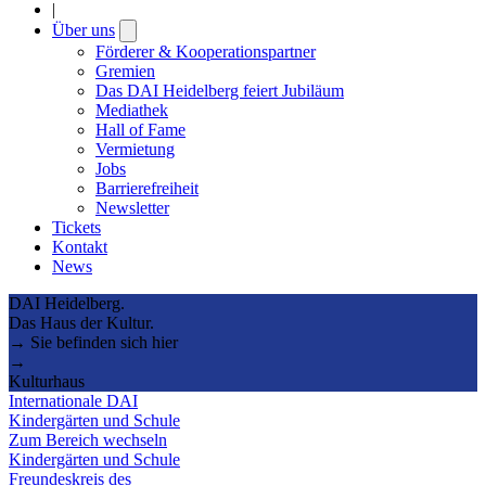
|
Über uns
Open
submenu
Förderer & Kooperationspartner
Gremien
Das DAI Heidelberg feiert Jubiläum
Mediathek
Hall of Fame
Vermietung
Jobs
Barrierefreiheit
Newsletter
Tickets
Kontakt
News
DAI Heidelberg.
Das Haus der Kultur.
→ Sie befinden sich hier
→
Kulturhaus
Internationale DAI
Kindergärten und Schule
Zum Bereich wechseln
Kindergärten und Schule
Freundeskreis des