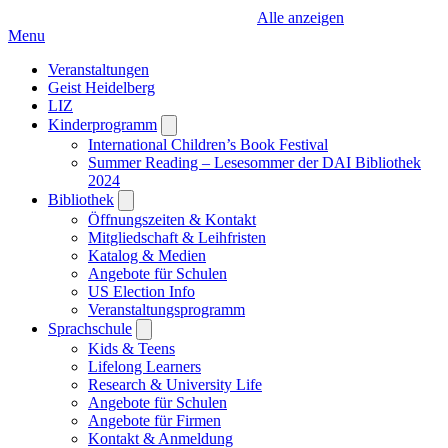
Alle anzeigen
Menu
Veranstaltungen
Geist Heidelberg
LIZ
Kinderprogramm
Open
submenu
International Children’s Book Festival
Summer Reading – Lesesommer der DAI Bibliothek
2024
Bibliothek
Open
submenu
Öffnungszeiten & Kontakt
Mitgliedschaft & Leihfristen
Katalog & Medien
Angebote für Schulen
US Election Info
Veranstaltungsprogramm
Sprachschule
Open
submenu
Kids & Teens
Lifelong Learners
Research & University Life
Angebote für Schulen
Angebote für Firmen
Kontakt & Anmeldung