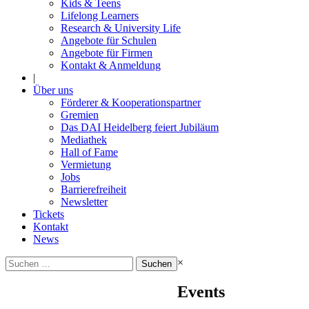
Kids & Teens
Lifelong Learners
Research & University Life
Angebote für Schulen
Angebote für Firmen
Kontakt & Anmeldung
|
Über uns
Förderer & Kooperationspartner
Gremien
Das DAI Heidelberg feiert Jubiläum
Mediathek
Hall of Fame
Vermietung
Jobs
Barrierefreiheit
Newsletter
Tickets
Kontakt
News
Suchen
×
nach:
Events