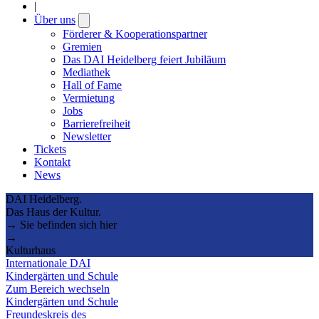
|
Über uns
Open
submenu
Förderer & Kooperationspartner
Gremien
Das DAI Heidelberg feiert Jubiläum
Mediathek
Hall of Fame
Vermietung
Jobs
Barrierefreiheit
Newsletter
Tickets
Kontakt
News
DAI Heidelberg.
Das Haus der Kultur.
→ Sie befinden sich hier
→
Kulturhaus
Internationale DAI
Kindergärten und Schule
Zum Bereich wechseln
Kindergärten und Schule
Freundeskreis des