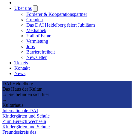
|
Über uns
Open
submenu
Förderer & Kooperationspartner
Gremien
Das DAI Heidelberg feiert Jubiläum
Mediathek
Hall of Fame
Vermietung
Jobs
Barrierefreiheit
Newsletter
Tickets
Kontakt
News
DAI Heidelberg.
Das Haus der Kultur.
→ Sie befinden sich hier
→
Kulturhaus
Internationale DAI
Kindergärten und Schule
Zum Bereich wechseln
Kindergärten und Schule
Freundeskreis des