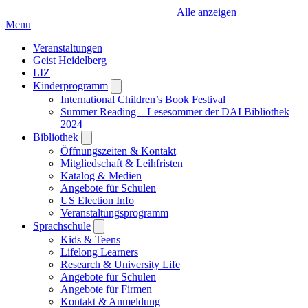
Alle anzeigen
Menu
Veranstaltungen
Geist Heidelberg
LIZ
Kinderprogramm
Open
submenu
International Children’s Book Festival
Summer Reading – Lesesommer der DAI Bibliothek
2024
Bibliothek
Open
submenu
Öffnungszeiten & Kontakt
Mitgliedschaft & Leihfristen
Katalog & Medien
Angebote für Schulen
US Election Info
Veranstaltungsprogramm
Sprachschule
Open
submenu
Kids & Teens
Lifelong Learners
Research & University Life
Angebote für Schulen
Angebote für Firmen
Kontakt & Anmeldung