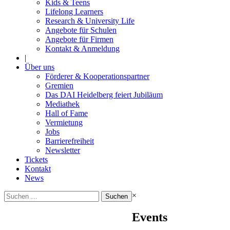
Kids & Teens
Lifelong Learners
Research & University Life
Angebote für Schulen
Angebote für Firmen
Kontakt & Anmeldung
|
Über uns
Förderer & Kooperationspartner
Gremien
Das DAI Heidelberg feiert Jubiläum
Mediathek
Hall of Fame
Vermietung
Jobs
Barrierefreiheit
Newsletter
Tickets
Kontakt
News
Suchen
×
nach:
Events