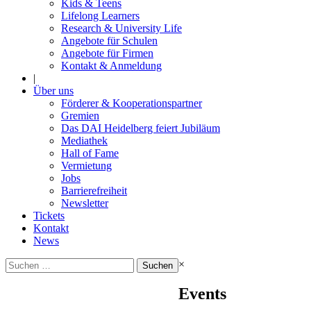
Kids & Teens
Lifelong Learners
Research & University Life
Angebote für Schulen
Angebote für Firmen
Kontakt & Anmeldung
|
Über uns
Förderer & Kooperationspartner
Gremien
Das DAI Heidelberg feiert Jubiläum
Mediathek
Hall of Fame
Vermietung
Jobs
Barrierefreiheit
Newsletter
Tickets
Kontakt
News
Suchen
×
nach:
Events