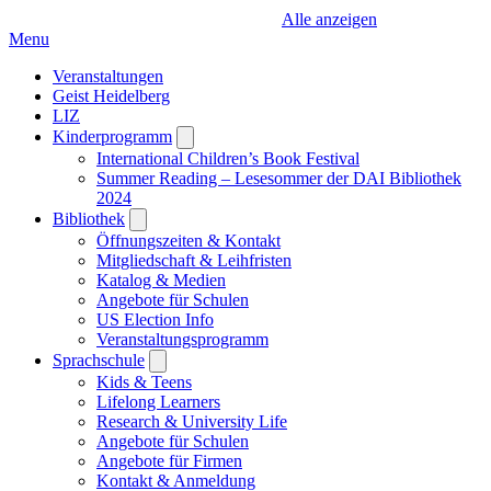
Alle anzeigen
Menu
Veranstaltungen
Geist Heidelberg
LIZ
Kinderprogramm
Open
submenu
International Children’s Book Festival
Summer Reading – Lesesommer der DAI Bibliothek
2024
Bibliothek
Open
submenu
Öffnungszeiten & Kontakt
Mitgliedschaft & Leihfristen
Katalog & Medien
Angebote für Schulen
US Election Info
Veranstaltungsprogramm
Sprachschule
Open
submenu
Kids & Teens
Lifelong Learners
Research & University Life
Angebote für Schulen
Angebote für Firmen
Kontakt & Anmeldung