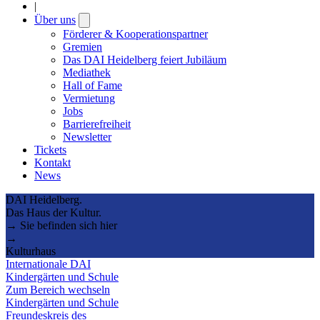
|
Über uns
Open
submenu
Förderer & Kooperationspartner
Gremien
Das DAI Heidelberg feiert Jubiläum
Mediathek
Hall of Fame
Vermietung
Jobs
Barrierefreiheit
Newsletter
Tickets
Kontakt
News
DAI Heidelberg.
Das Haus der Kultur.
→ Sie befinden sich hier
→
Kulturhaus
Internationale DAI
Kindergärten und Schule
Zum Bereich wechseln
Kindergärten und Schule
Freundeskreis des