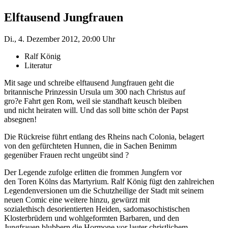
Elftausend Jungfrauen
Di., 4. Dezember 2012, 20:00 Uhr
Ralf König
Literatur
Mit sage und schreibe elftausend Jungfrauen geht die
britannische Prinzessin Ursula um 300 nach Christus auf
gro?e Fahrt gen Rom, weil sie standhaft keusch bleiben
und nicht heiraten will. Und das soll bitte schön der Papst
absegnen!
Die Rückreise führt entlang des Rheins nach Colonia, belagert
von den gefürchteten Hunnen, die in Sachen Benimm
gegenüber Frauen recht ungeübt sind ?
Der Legende zufolge erlitten die frommen Jungfern vor
den Toren Kölns das Martyrium. Ralf König fügt den zahlreichen
Legendenversionen um die Schutzheilige der Stadt mit seinem
neuen Comic eine weitere hinzu, gewürzt mit
sozialethisch desorientierten Heiden, sadomasochistischen
Klosterbrüdern und wohlgeformten Barbaren, und den
Jungfrauen blubbern die Hormone vor lauter christlichem