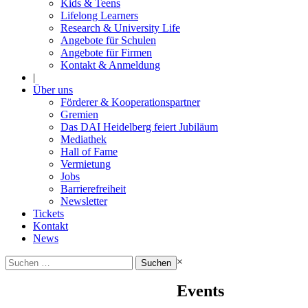
Kids & Teens
Lifelong Learners
Research & University Life
Angebote für Schulen
Angebote für Firmen
Kontakt & Anmeldung
|
Über uns
Förderer & Kooperationspartner
Gremien
Das DAI Heidelberg feiert Jubiläum
Mediathek
Hall of Fame
Vermietung
Jobs
Barrierefreiheit
Newsletter
Tickets
Kontakt
News
Suchen
×
nach:
Events