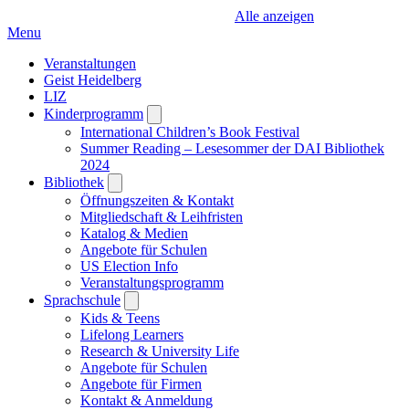
Alle anzeigen
Menu
Veranstaltungen
Geist Heidelberg
LIZ
Kinderprogramm
Open
submenu
International Children’s Book Festival
Summer Reading – Lesesommer der DAI Bibliothek
2024
Bibliothek
Open
submenu
Öffnungszeiten & Kontakt
Mitgliedschaft & Leihfristen
Katalog & Medien
Angebote für Schulen
US Election Info
Veranstaltungsprogramm
Sprachschule
Open
submenu
Kids & Teens
Lifelong Learners
Research & University Life
Angebote für Schulen
Angebote für Firmen
Kontakt & Anmeldung