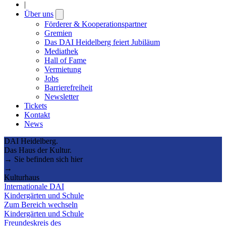
|
Über uns
Open
submenu
Förderer & Kooperationspartner
Gremien
Das DAI Heidelberg feiert Jubiläum
Mediathek
Hall of Fame
Vermietung
Jobs
Barrierefreiheit
Newsletter
Tickets
Kontakt
News
DAI Heidelberg.
Das Haus der Kultur.
→ Sie befinden sich hier
→
Kulturhaus
Internationale DAI
Kindergärten und Schule
Zum Bereich wechseln
Kindergärten und Schule
Freundeskreis des