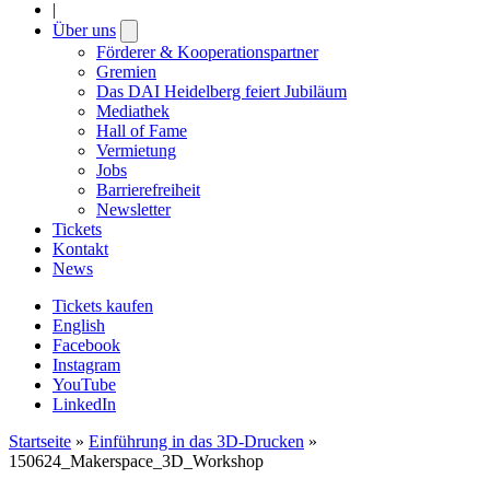
|
Über uns
Open
submenu
Förderer & Kooperationspartner
Gremien
Das DAI Heidelberg feiert Jubiläum
Mediathek
Hall of Fame
Vermietung
Jobs
Barrierefreiheit
Newsletter
Tickets
Kontakt
News
Tickets kaufen
English
Facebook
Instagram
YouTube
LinkedIn
Startseite
»
Einführung in das 3D-Drucken
»
150624_Makerspace_3D_Workshop