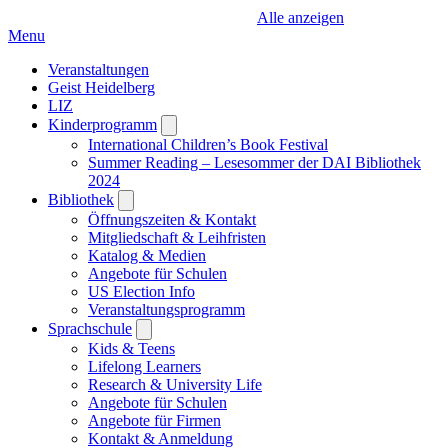
Alle anzeigen
Menu
Veranstaltungen
Geist Heidelberg
LIZ
Kinderprogramm
Open
submenu
International Children’s Book Festival
Summer Reading – Lesesommer der DAI Bibliothek
2024
Bibliothek
Open
submenu
Öffnungszeiten & Kontakt
Mitgliedschaft & Leihfristen
Katalog & Medien
Angebote für Schulen
US Election Info
Veranstaltungsprogramm
Sprachschule
Open
submenu
Kids & Teens
Lifelong Learners
Research & University Life
Angebote für Schulen
Angebote für Firmen
Kontakt & Anmeldung