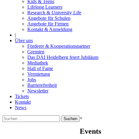
Kids & Teens
Lifelong Learners
Research & University Life
Angebote für Schulen
Angebote für Firmen
Kontakt & Anmeldung
|
Über uns
Förderer & Kooperationspartner
Gremien
Das DAI Heidelberg feiert Jubiläum
Mediathek
Hall of Fame
Vermietung
Jobs
Barrierefreiheit
Newsletter
Tickets
Kontakt
News
Suchen
×
nach:
Events