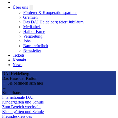
|
Über uns
Open
submenu
Förderer & Kooperationspartner
Gremien
Das DAI Heidelberg feiert Jubiläum
Mediathek
Hall of Fame
Vermietung
Jobs
Barrierefreiheit
Newsletter
Tickets
Kontakt
News
DAI Heidelberg.
Das Haus der Kultur.
→ Sie befinden sich hier
→
Kulturhaus
Internationale DAI
Kindergärten und Schule
Zum Bereich wechseln
Kindergärten und Schule
Freundeskreis des