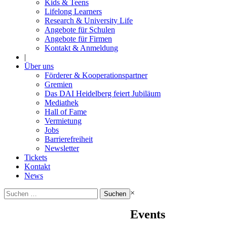
Kids & Teens
Lifelong Learners
Research & University Life
Angebote für Schulen
Angebote für Firmen
Kontakt & Anmeldung
|
Über uns
Förderer & Kooperationspartner
Gremien
Das DAI Heidelberg feiert Jubiläum
Mediathek
Hall of Fame
Vermietung
Jobs
Barrierefreiheit
Newsletter
Tickets
Kontakt
News
Suchen
×
nach:
Events