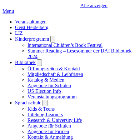
Alle anzeigen
Menu
Veranstaltungen
Geist Heidelberg
LIZ
Kinderprogramm
Open
submenu
International Children’s Book Festival
Summer Reading – Lesesommer der DAI Bibliothek
2024
Bibliothek
Open
submenu
Öffnungszeiten & Kontakt
Mitgliedschaft & Leihfristen
Katalog & Medien
Angebote für Schulen
US Election Info
Veranstaltungsprogramm
Sprachschule
Open
submenu
Kids & Teens
Lifelong Learners
Research & University Life
Angebote für Schulen
Angebote für Firmen
Kontakt & Anmeldung