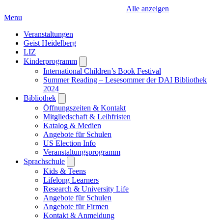
Alle anzeigen
Menu
Veranstaltungen
Geist Heidelberg
LIZ
Kinderprogramm
Open
submenu
International Children’s Book Festival
Summer Reading – Lesesommer der DAI Bibliothek
2024
Bibliothek
Open
submenu
Öffnungszeiten & Kontakt
Mitgliedschaft & Leihfristen
Katalog & Medien
Angebote für Schulen
US Election Info
Veranstaltungsprogramm
Sprachschule
Open
submenu
Kids & Teens
Lifelong Learners
Research & University Life
Angebote für Schulen
Angebote für Firmen
Kontakt & Anmeldung