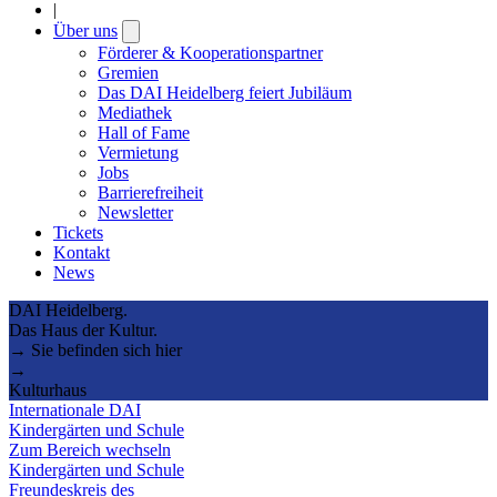
|
Über uns
Open
submenu
Förderer & Kooperationspartner
Gremien
Das DAI Heidelberg feiert Jubiläum
Mediathek
Hall of Fame
Vermietung
Jobs
Barrierefreiheit
Newsletter
Tickets
Kontakt
News
DAI Heidelberg.
Das Haus der Kultur.
→ Sie befinden sich hier
→
Kulturhaus
Internationale DAI
Kindergärten und Schule
Zum Bereich wechseln
Kindergärten und Schule
Freundeskreis des