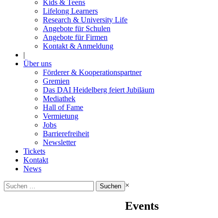
Kids & Teens
Lifelong Learners
Research & University Life
Angebote für Schulen
Angebote für Firmen
Kontakt & Anmeldung
|
Über uns
Förderer & Kooperationspartner
Gremien
Das DAI Heidelberg feiert Jubiläum
Mediathek
Hall of Fame
Vermietung
Jobs
Barrierefreiheit
Newsletter
Tickets
Kontakt
News
Suchen
×
nach:
Events