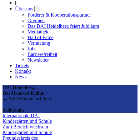
|
Über uns
Open
submenu
Förderer & Kooperationspartner
Gremien
Das DAI Heidelberg feiert Jubiläum
Mediathek
Hall of Fame
Vermietung
Jobs
Barrierefreiheit
Newsletter
Tickets
Kontakt
News
DAI Heidelberg.
Das Haus der Kultur.
→ Sie befinden sich hier
→
Kulturhaus
Internationale DAI
Kindergärten und Schule
Zum Bereich wechseln
Kindergärten und Schule
Freundeskreis des