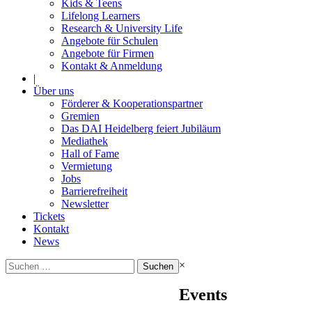
Kids & Teens
Lifelong Learners
Research & University Life
Angebote für Schulen
Angebote für Firmen
Kontakt & Anmeldung
|
Über uns
Förderer & Kooperationspartner
Gremien
Das DAI Heidelberg feiert Jubiläum
Mediathek
Hall of Fame
Vermietung
Jobs
Barrierefreiheit
Newsletter
Tickets
Kontakt
News
Suchen
×
nach:
Events