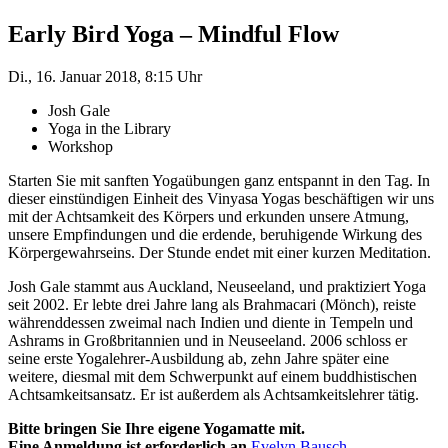
Early Bird Yoga – Mindful Flow
Di., 16. Januar 2018, 8:15 Uhr
Josh Gale
Yoga in the Library
Workshop
Starten Sie mit sanften Yogaübungen ganz entspannt in den Tag. In
dieser einstündigen Einheit des Vinyasa Yogas beschäftigen wir uns
mit der Achtsamkeit des Körpers und erkunden unsere Atmung,
unsere Empfindungen und die erdende, beruhigende Wirkung des
Körpergewahrseins. Der Stunde endet mit einer kurzen Meditation.
Josh Gale stammt aus Auckland, Neuseeland, und praktiziert Yoga
seit 2002. Er lebte drei Jahre lang als Brahmacari (Mönch), reiste
währenddessen zweimal nach Indien und diente in Tempeln und
Ashrams in Großbritannien und in Neuseeland. 2006 schloss er
seine erste Yogalehrer-Ausbildung ab, zehn Jahre später eine
weitere, diesmal mit dem Schwerpunkt auf einem buddhistischen
Achtsamkeitsansatz. Er ist außerdem als Achtsamkeitslehrer tätig.
Bitte bringen Sie Ihre eigene Yogamatte mit.
Eine Anmeldung ist erforderlich an
Evelyn Bausch
.