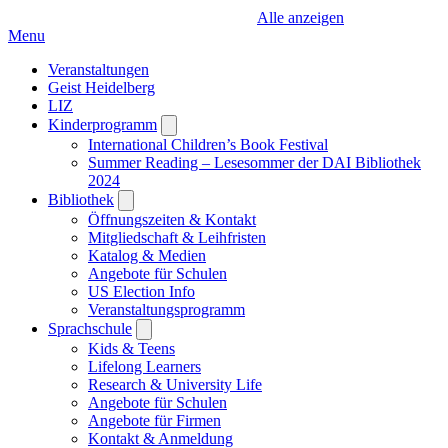
Alle anzeigen
Menu
Veranstaltungen
Geist Heidelberg
LIZ
Kinderprogramm
Open
submenu
International Children’s Book Festival
Summer Reading – Lesesommer der DAI Bibliothek
2024
Bibliothek
Open
submenu
Öffnungszeiten & Kontakt
Mitgliedschaft & Leihfristen
Katalog & Medien
Angebote für Schulen
US Election Info
Veranstaltungsprogramm
Sprachschule
Open
submenu
Kids & Teens
Lifelong Learners
Research & University Life
Angebote für Schulen
Angebote für Firmen
Kontakt & Anmeldung