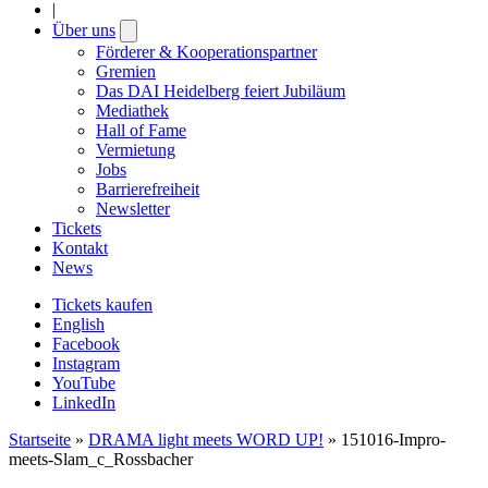
|
Über uns
Open
submenu
Förderer & Kooperationspartner
Gremien
Das DAI Heidelberg feiert Jubiläum
Mediathek
Hall of Fame
Vermietung
Jobs
Barrierefreiheit
Newsletter
Tickets
Kontakt
News
Tickets kaufen
English
Facebook
Instagram
YouTube
LinkedIn
Startseite
»
DRAMA light meets WORD UP!
»
151016-Impro-
meets-Slam_c_Rossbacher