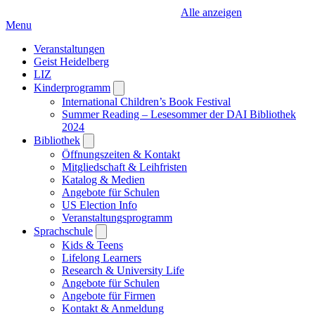
Alle anzeigen
Menu
Veranstaltungen
Geist Heidelberg
LIZ
Kinderprogramm
Open
submenu
International Children’s Book Festival
Summer Reading – Lesesommer der DAI Bibliothek
2024
Bibliothek
Open
submenu
Öffnungszeiten & Kontakt
Mitgliedschaft & Leihfristen
Katalog & Medien
Angebote für Schulen
US Election Info
Veranstaltungsprogramm
Sprachschule
Open
submenu
Kids & Teens
Lifelong Learners
Research & University Life
Angebote für Schulen
Angebote für Firmen
Kontakt & Anmeldung