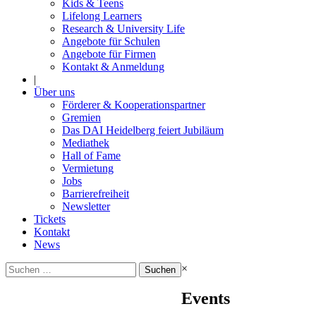
Kids & Teens
Lifelong Learners
Research & University Life
Angebote für Schulen
Angebote für Firmen
Kontakt & Anmeldung
|
Über uns
Förderer & Kooperationspartner
Gremien
Das DAI Heidelberg feiert Jubiläum
Mediathek
Hall of Fame
Vermietung
Jobs
Barrierefreiheit
Newsletter
Tickets
Kontakt
News
Suchen
×
nach:
Events