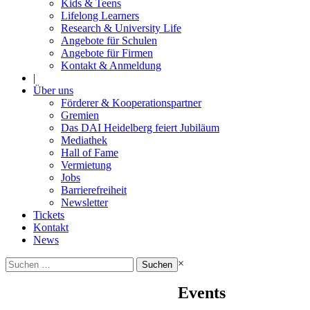
Kids & Teens
Lifelong Learners
Research & University Life
Angebote für Schulen
Angebote für Firmen
Kontakt & Anmeldung
|
Über uns
Förderer & Kooperationspartner
Gremien
Das DAI Heidelberg feiert Jubiläum
Mediathek
Hall of Fame
Vermietung
Jobs
Barrierefreiheit
Newsletter
Tickets
Kontakt
News
Suchen
×
nach:
Events