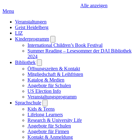
Alle anzeigen
Menu
Veranstaltungen
Geist Heidelberg
LIZ
Kinderprogramm
Open
submenu
International Children’s Book Festival
Summer Reading – Lesesommer der DAI Bibliothek
2024
Bibliothek
Open
submenu
Öffnungszeiten & Kontakt
Mitgliedschaft & Leihfristen
Katalog & Medien
Angebote für Schulen
US Election Info
Veranstaltungsprogramm
Sprachschule
Open
submenu
Kids & Teens
Lifelong Learners
Research & University Life
Angebote für Schulen
Angebote für Firmen
Kontakt & Anmeldung