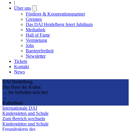
|
Über uns
Open
submenu
Förderer & Kooperationspartner
Gremien
Das DAI Heidelberg feiert Jubiläum
Mediathek
Hall of Fame
Vermietung
Jobs
Barrierefreiheit
Newsletter
Tickets
Kontakt
News
DAI Heidelberg.
Das Haus der Kultur.
→ Sie befinden sich hier
→
Kulturhaus
Internationale DAI
Kindergärten und Schule
Zum Bereich wechseln
Kindergärten und Schule
Freundeskreis des