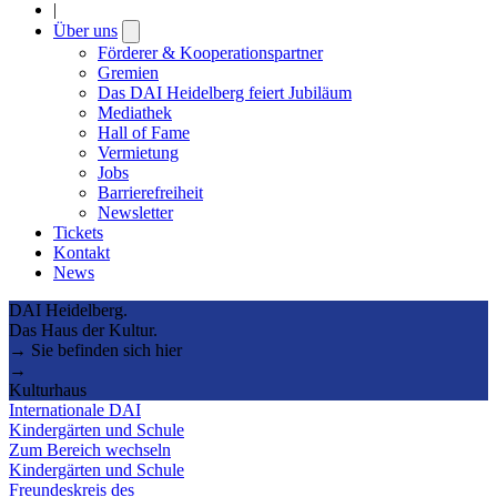
|
Über uns
Open
submenu
Förderer & Kooperationspartner
Gremien
Das DAI Heidelberg feiert Jubiläum
Mediathek
Hall of Fame
Vermietung
Jobs
Barrierefreiheit
Newsletter
Tickets
Kontakt
News
DAI Heidelberg.
Das Haus der Kultur.
→ Sie befinden sich hier
→
Kulturhaus
Internationale DAI
Kindergärten und Schule
Zum Bereich wechseln
Kindergärten und Schule
Freundeskreis des