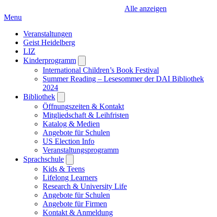
Alle anzeigen
Menu
Veranstaltungen
Geist Heidelberg
LIZ
Kinderprogramm
Open
submenu
International Children’s Book Festival
Summer Reading – Lesesommer der DAI Bibliothek
2024
Bibliothek
Open
submenu
Öffnungszeiten & Kontakt
Mitgliedschaft & Leihfristen
Katalog & Medien
Angebote für Schulen
US Election Info
Veranstaltungsprogramm
Sprachschule
Open
submenu
Kids & Teens
Lifelong Learners
Research & University Life
Angebote für Schulen
Angebote für Firmen
Kontakt & Anmeldung