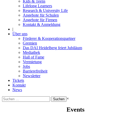
Kids & Teens
Lifelong Learners
Research & University Life
Angebote für Schulen
Angebote für Firmen
Kontakt & Anmeldung
|
Über uns
Förderer & Kooperationspartner
Gremien
Das DAI Heidelberg feiert Jubiläum
Mediathek
Hall of Fame
Vermietung
Jobs
Barrierefreiheit
Newsletter
Tickets
Kontakt
News
Suchen
×
nach:
Events