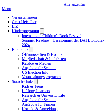
Alle anzeigen
Menu
Veranstaltungen
Geist Heidelberg
LIZ
Kinderprogramm
Open
submenu
International Children’s Book Festival
Summer Reading – Lesesommer der DAI Bibliothek
2024
Bibliothek
Open
submenu
Öffnungszeiten & Kontakt
Mitgliedschaft & Leihfristen
Katalog & Medien
Angebote für Schulen
US Election Info
Veranstaltungsprogramm
Sprachschule
Open
submenu
Kids & Teens
Lifelong Learners
Research & University Life
Angebote für Schulen
Angebote für Firmen
Kontakt & Anmeldung