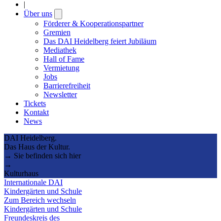
|
Über uns
Open
submenu
Förderer & Kooperationspartner
Gremien
Das DAI Heidelberg feiert Jubiläum
Mediathek
Hall of Fame
Vermietung
Jobs
Barrierefreiheit
Newsletter
Tickets
Kontakt
News
DAI Heidelberg.
Das Haus der Kultur.
→ Sie befinden sich hier
→
Kulturhaus
Internationale DAI
Kindergärten und Schule
Zum Bereich wechseln
Kindergärten und Schule
Freundeskreis des