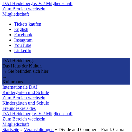
DAI Heidelberg e. V. / Mitgliedschaft
Zum Bereich wechseln
Mitgliedschaft
Tickets kaufen
English
Facebook
Instagram
YouTube
LinkedIn
DAI Heidelberg.
Das Haus der Kultur.
→ Sie befinden sich hier
→
Kulturhaus
Internationale DAI
Kindergärten und Schule
Zum Bereich wechseln
Kindergärten und Schule
Freundeskreis des
DAI Heidelberg e. V. / Mitgliedschaft
Zum Bereich wechseln
Mitgliedschaft
Startseite
»
Veranstaltungen
»
Divide and Conquer – Frank Capra