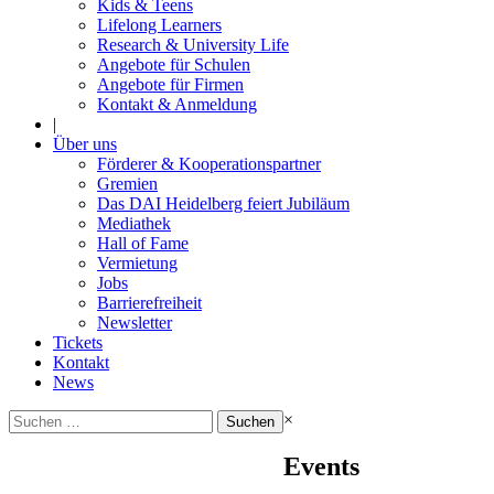
Kids & Teens
Lifelong Learners
Research & University Life
Angebote für Schulen
Angebote für Firmen
Kontakt & Anmeldung
|
Über uns
Förderer & Kooperationspartner
Gremien
Das DAI Heidelberg feiert Jubiläum
Mediathek
Hall of Fame
Vermietung
Jobs
Barrierefreiheit
Newsletter
Tickets
Kontakt
News
Suchen
×
nach:
Events