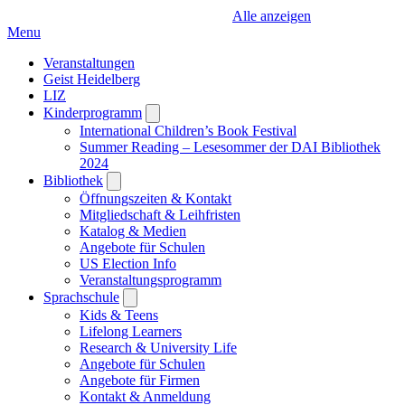
Alle anzeigen
Menu
Veranstaltungen
Geist Heidelberg
LIZ
Kinderprogramm
Open
submenu
International Children’s Book Festival
Summer Reading – Lesesommer der DAI Bibliothek
2024
Bibliothek
Open
submenu
Öffnungszeiten & Kontakt
Mitgliedschaft & Leihfristen
Katalog & Medien
Angebote für Schulen
US Election Info
Veranstaltungsprogramm
Sprachschule
Open
submenu
Kids & Teens
Lifelong Learners
Research & University Life
Angebote für Schulen
Angebote für Firmen
Kontakt & Anmeldung