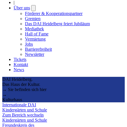
|
Über uns
Open
submenu
Förderer & Kooperationspartner
Gremien
Das DAI Heidelberg feiert Jubiläum
Mediathek
Hall of Fame
Vermietung
Jobs
Barrierefreiheit
Newsletter
Tickets
Kontakt
News
DAI Heidelberg.
Das Haus der Kultur.
→ Sie befinden sich hier
→
Kulturhaus
Internationale DAI
Kindergärten und Schule
Zum Bereich wechseln
Kindergärten und Schule
Freundeskreis des