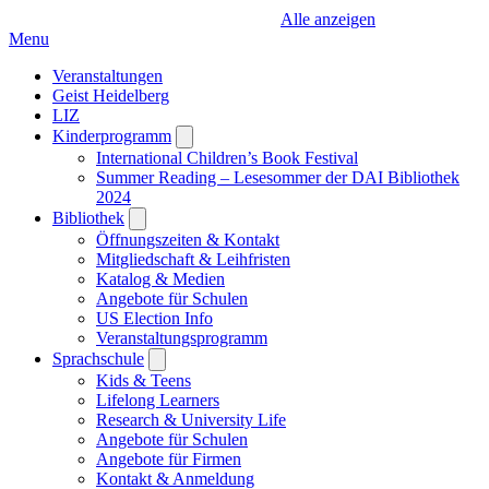
Alle anzeigen
Menu
Veranstaltungen
Geist Heidelberg
LIZ
Kinderprogramm
Open
submenu
International Children’s Book Festival
Summer Reading – Lesesommer der DAI Bibliothek
2024
Bibliothek
Open
submenu
Öffnungszeiten & Kontakt
Mitgliedschaft & Leihfristen
Katalog & Medien
Angebote für Schulen
US Election Info
Veranstaltungsprogramm
Sprachschule
Open
submenu
Kids & Teens
Lifelong Learners
Research & University Life
Angebote für Schulen
Angebote für Firmen
Kontakt & Anmeldung