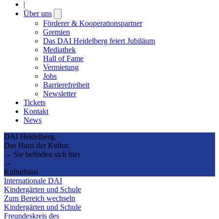
|
Über uns
Open
submenu
Förderer & Kooperationspartner
Gremien
Das DAI Heidelberg feiert Jubiläum
Mediathek
Hall of Fame
Vermietung
Jobs
Barrierefreiheit
Newsletter
Tickets
Kontakt
News
DAI Heidelberg.
Das Haus der Kultur.
→ Sie befinden sich hier
→
Kulturhaus
Internationale DAI
Kindergärten und Schule
Zum Bereich wechseln
Kindergärten und Schule
Freundeskreis des