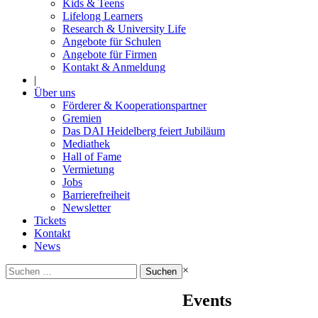
Kids & Teens
Lifelong Learners
Research & University Life
Angebote für Schulen
Angebote für Firmen
Kontakt & Anmeldung
|
Über uns
Förderer & Kooperationspartner
Gremien
Das DAI Heidelberg feiert Jubiläum
Mediathek
Hall of Fame
Vermietung
Jobs
Barrierefreiheit
Newsletter
Tickets
Kontakt
News
Suchen
×
nach:
Events