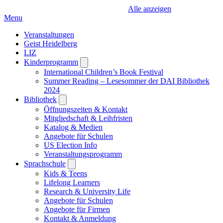
Alle anzeigen
Menu
Veranstaltungen
Geist Heidelberg
LIZ
Kinderprogramm
Open
submenu
International Children’s Book Festival
Summer Reading – Lesesommer der DAI Bibliothek
2024
Bibliothek
Open
submenu
Öffnungszeiten & Kontakt
Mitgliedschaft & Leihfristen
Katalog & Medien
Angebote für Schulen
US Election Info
Veranstaltungsprogramm
Sprachschule
Open
submenu
Kids & Teens
Lifelong Learners
Research & University Life
Angebote für Schulen
Angebote für Firmen
Kontakt & Anmeldung