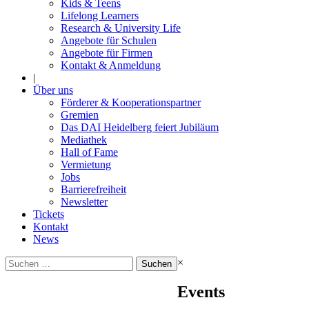
Kids & Teens
Lifelong Learners
Research & University Life
Angebote für Schulen
Angebote für Firmen
Kontakt & Anmeldung
|
Über uns
Förderer & Kooperationspartner
Gremien
Das DAI Heidelberg feiert Jubiläum
Mediathek
Hall of Fame
Vermietung
Jobs
Barrierefreiheit
Newsletter
Tickets
Kontakt
News
Suchen
×
nach:
Events