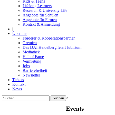
Kids & Teens
Lifelong Learners
Research & University Life
Angebote für Schulen
Angebote für Firmen
Kontakt & Anmeldung
|
Über uns
Förderer & Kooperationspartner
Gremien
Das DAI Heidelberg feiert Jubiläum
Mediathek
Hall of Fame
Vermietung
Jobs
Barrierefreiheit
Newsletter
Tickets
Kontakt
News
Suchen
×
nach:
Events