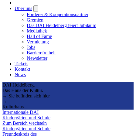
|
Über uns
Open
submenu
Förderer & Kooperationspartner
Gremien
Das DAI Heidelberg feiert Jubiläum
Mediathek
Hall of Fame
Vermietung
Jobs
Barrierefreiheit
Newsletter
Tickets
Kontakt
News
DAI Heidelberg.
Das Haus der Kultur.
→ Sie befinden sich hier
→
Kulturhaus
Internationale DAI
Kindergärten und Schule
Zum Bereich wechseln
Kindergärten und Schule
Freundeskreis des