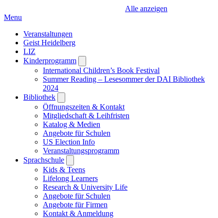
Alle anzeigen
Menu
Veranstaltungen
Geist Heidelberg
LIZ
Kinderprogramm
Open
submenu
International Children’s Book Festival
Summer Reading – Lesesommer der DAI Bibliothek
2024
Bibliothek
Open
submenu
Öffnungszeiten & Kontakt
Mitgliedschaft & Leihfristen
Katalog & Medien
Angebote für Schulen
US Election Info
Veranstaltungsprogramm
Sprachschule
Open
submenu
Kids & Teens
Lifelong Learners
Research & University Life
Angebote für Schulen
Angebote für Firmen
Kontakt & Anmeldung