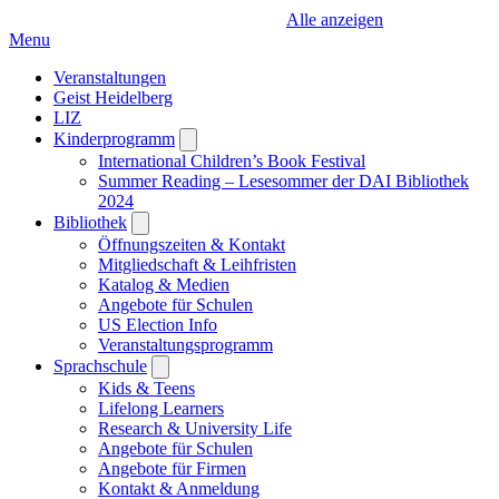
Alle anzeigen
Menu
Veranstaltungen
Geist Heidelberg
LIZ
Kinderprogramm
Open
submenu
International Children’s Book Festival
Summer Reading – Lesesommer der DAI Bibliothek
2024
Bibliothek
Open
submenu
Öffnungszeiten & Kontakt
Mitgliedschaft & Leihfristen
Katalog & Medien
Angebote für Schulen
US Election Info
Veranstaltungsprogramm
Sprachschule
Open
submenu
Kids & Teens
Lifelong Learners
Research & University Life
Angebote für Schulen
Angebote für Firmen
Kontakt & Anmeldung