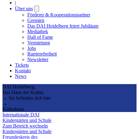
|
Über uns
Open
submenu
Förderer & Kooperationspartner
Gremien
Das DAI Heidelberg feiert Jubiläum
Mediathek
Hall of Fame
Vermietung
Jobs
Barrierefreiheit
Newsletter
Tickets
Kontakt
News
DAI Heidelberg.
Das Haus der Kultur.
→ Sie befinden sich hier
→
Kulturhaus
Internationale DAI
Kindergärten und Schule
Zum Bereich wechseln
Kindergärten und Schule
Freundeskreis des