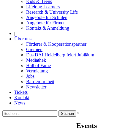
Kids & Teens
Lifelong Learners
Research & University Life
Angebote für Schulen
Angebote für Firmen
Kontakt & Anmeldung
|
Über uns
Förderer & Kooperationspartner
Gremien
Das DAI Heidelberg feiert Jubiläum
Mediathek
Hall of Fame
Vermietung
Jobs
Barrierefreiheit
Newsletter
Tickets
Kontakt
News
Suchen
×
nach:
Events