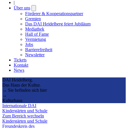
|
Über uns
Open
submenu
Förderer & Kooperationspartner
Gremien
Das DAI Heidelberg feiert Jubiläum
Mediathek
Hall of Fame
Vermietung
Jobs
Barrierefreiheit
Newsletter
Tickets
Kontakt
News
DAI Heidelberg.
Das Haus der Kultur.
→ Sie befinden sich hier
→
Kulturhaus
Internationale DAI
Kindergärten und Schule
Zum Bereich wechseln
Kindergärten und Schule
Freundeskreis des