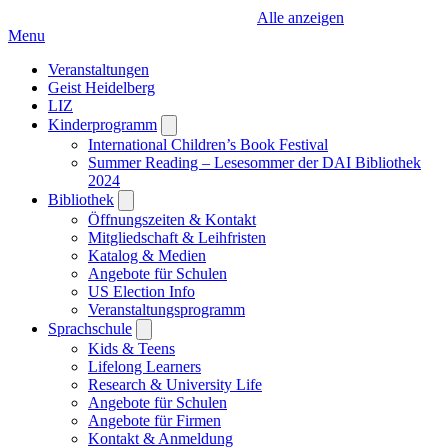
Alle anzeigen
Menu
Veranstaltungen
Geist Heidelberg
LIZ
Kinderprogramm
Open
submenu
International Children’s Book Festival
Summer Reading – Lesesommer der DAI Bibliothek
2024
Bibliothek
Open
submenu
Öffnungszeiten & Kontakt
Mitgliedschaft & Leihfristen
Katalog & Medien
Angebote für Schulen
US Election Info
Veranstaltungsprogramm
Sprachschule
Open
submenu
Kids & Teens
Lifelong Learners
Research & University Life
Angebote für Schulen
Angebote für Firmen
Kontakt & Anmeldung