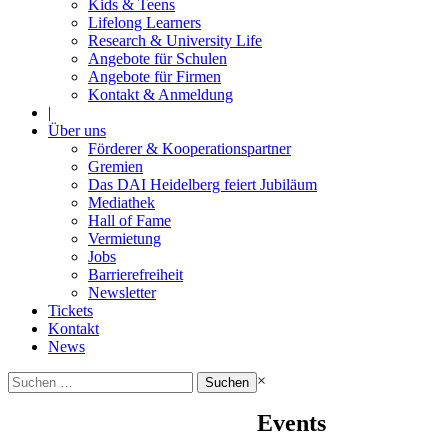
Kids & Teens
Lifelong Learners
Research & University Life
Angebote für Schulen
Angebote für Firmen
Kontakt & Anmeldung
|
Über uns
Förderer & Kooperationspartner
Gremien
Das DAI Heidelberg feiert Jubiläum
Mediathek
Hall of Fame
Vermietung
Jobs
Barrierefreiheit
Newsletter
Tickets
Kontakt
News
Suchen
×
nach:
Events