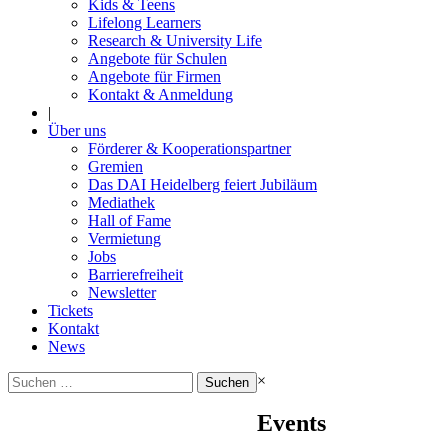
Kids & Teens
Lifelong Learners
Research & University Life
Angebote für Schulen
Angebote für Firmen
Kontakt & Anmeldung
|
Über uns
Förderer & Kooperationspartner
Gremien
Das DAI Heidelberg feiert Jubiläum
Mediathek
Hall of Fame
Vermietung
Jobs
Barrierefreiheit
Newsletter
Tickets
Kontakt
News
Suchen
×
nach:
Events