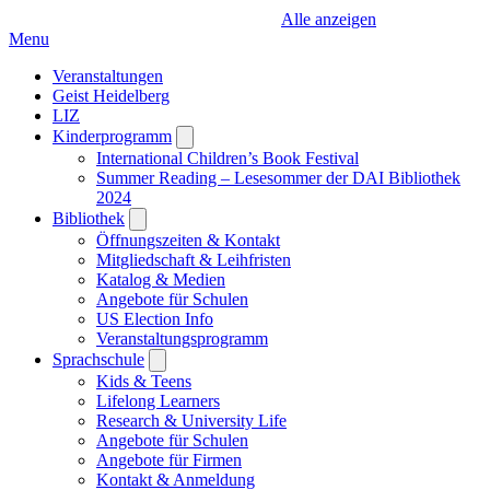
Alle anzeigen
Menu
Veranstaltungen
Geist Heidelberg
LIZ
Kinderprogramm
Open
submenu
International Children’s Book Festival
Summer Reading – Lesesommer der DAI Bibliothek
2024
Bibliothek
Open
submenu
Öffnungszeiten & Kontakt
Mitgliedschaft & Leihfristen
Katalog & Medien
Angebote für Schulen
US Election Info
Veranstaltungsprogramm
Sprachschule
Open
submenu
Kids & Teens
Lifelong Learners
Research & University Life
Angebote für Schulen
Angebote für Firmen
Kontakt & Anmeldung