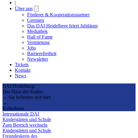
|
Über uns
Open
submenu
Förderer & Kooperationspartner
Gremien
Das DAI Heidelberg feiert Jubiläum
Mediathek
Hall of Fame
Vermietung
Jobs
Barrierefreiheit
Newsletter
Tickets
Kontakt
News
DAI Heidelberg.
Das Haus der Kultur.
→ Sie befinden sich hier
→
Kulturhaus
Internationale DAI
Kindergärten und Schule
Zum Bereich wechseln
Kindergärten und Schule
Freundeskreis des