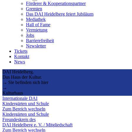
submenu
Förderer & Kooperationspartner
Gremien
Das DAI Heidelberg feiert Jubiläum
Mediathek
Hall of Fame
Vermietung
Jobs
Barrierefreiheit
Newsletter
Tickets
Kontakt
News
DAI Heidelberg.
Das Haus der Kultur.
→ Sie befinden sich hier
→
Kulturhaus
Internationale DAI
Kindergärten und Schule
Zum Bereich wechseln
Kindergärten und Schule
Freundeskreis des
DAI Heidelberg e. V. / Mitgliedschaft
Zum Bereich wechseln