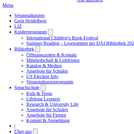
Menu
Veranstaltungen
Geist Heidelberg
LIZ
Kinderprogramm
Open
submenu
International Children’s Book Festival
Summer Reading – Lesesommer der DAI Bibliothek 20
Bibliothek
Open
submenu
Öffnungszeiten & Kontakt
Mitgliedschaft & Leihfristen
Katalog & Medien
Angebote für Schulen
US Election Info
Veranstaltungsprogramm
Sprachschule
Open
submenu
Kids & Teens
Lifelong Learners
Research & University Life
Angebote für Schulen
Angebote für Firmen
Kontakt & Anmeldung
|
Über uns
Open