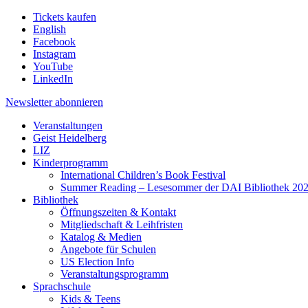
Tickets kaufen
English
Facebook
Instagram
YouTube
LinkedIn
Newsletter
abonnieren
Veranstaltungen
Geist Heidelberg
LIZ
Kinderprogramm
International Children’s Book Festival
Summer Reading – Lesesommer der DAI Bibliothek 20
Bibliothek
Öffnungszeiten & Kontakt
Mitgliedschaft & Leihfristen
Katalog & Medien
Angebote für Schulen
US Election Info
Veranstaltungsprogramm
Sprachschule
Kids & Teens