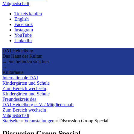
Mitgliedschaft
Tickets kaufen
English
Facebook
Instagram
YouTube
LinkedIn
DAI Heidelberg.
Das Haus der Kultur.
→ Sie befinden sich hier
→
Kulturhaus
Internationale DAI
Kindergärten und Schule
Zum Bereich wechseln
Kindergärten und Schule
Freundeskreis des
DAI Heidelberg e. V. / Mitgliedschaft
Zum Bereich wechseln
Mitgliedschaft
Startseite
»
Veranstaltungen
»
Discussion Group Special
Discussion Group Special