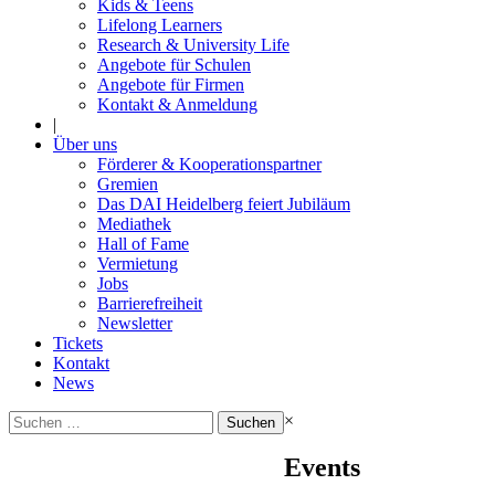
Kids & Teens
Lifelong Learners
Research & University Life
Angebote für Schulen
Angebote für Firmen
Kontakt & Anmeldung
|
Über uns
Förderer & Kooperationspartner
Gremien
Das DAI Heidelberg feiert Jubiläum
Mediathek
Hall of Fame
Vermietung
Jobs
Barrierefreiheit
Newsletter
Tickets
Kontakt
News
Suchen
×
nach:
Events