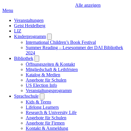
Alle anzeigen
Menu
Veranstaltungen
Geist Heidelberg
LIZ
Kinderprogramm
Open
submenu
International Children’s Book Festival
Summer Reading – Lesesommer der DAI Bibliothek
2024
Bibliothek
Open
submenu
Öffnungszeiten & Kontakt
Mitgliedschaft & Leihfristen
Katalog & Medien
Angebote für Schulen
US Election Info
Veranstaltungsprogramm
Sprachschule
Open
submenu
Kids & Teens
Lifelong Learners
Research & University Life
Angebote für Schulen
Angebote für Firmen
Kontakt & Anmeldung