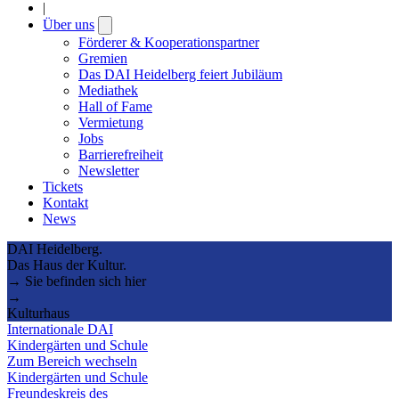
|
Über uns
Open
submenu
Förderer & Kooperationspartner
Gremien
Das DAI Heidelberg feiert Jubiläum
Mediathek
Hall of Fame
Vermietung
Jobs
Barrierefreiheit
Newsletter
Tickets
Kontakt
News
DAI Heidelberg.
Das Haus der Kultur.
→ Sie befinden sich hier
→
Kulturhaus
Internationale DAI
Kindergärten und Schule
Zum Bereich wechseln
Kindergärten und Schule
Freundeskreis des